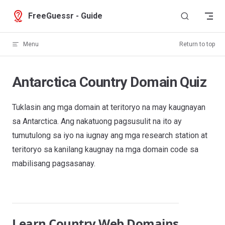
Skip to content
FreeGuessr - Guide
Menu
Return to top
Antarctica Country Domain Quiz
Tuklasin ang mga domain at teritoryo na may kaugnayan
sa Antarctica. Ang nakatuong pagsusulit na ito ay
tumutulong sa iyo na iugnay ang mga research station at
teritoryo sa kanilang kaugnay na mga domain code sa
mabilisang pagsasanay.
Learn Country Web Domains