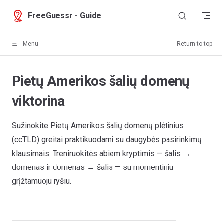
Skip to content
FreeGuessr - Guide
Menu
Return to top
Pietų Amerikos šalių domenų
viktorina
Sužinokite Pietų Amerikos šalių domenų plėtinius
(ccTLD) greitai praktikuodami su daugybės pasirinkimų
klausimais. Treniruokitės abiem kryptimis — šalis →
domenas ir domenas → šalis — su momentiniu
grįžtamuoju ryšiu.