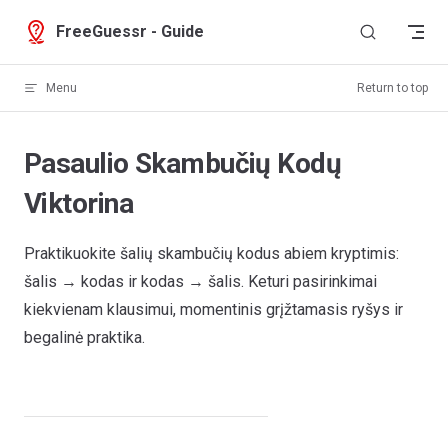
Skip to content
FreeGuessr - Guide
Menu
Return to top
Pasaulio Skambučių Kodų
Viktorina
Praktikuokite šalių skambučių kodus abiem kryptimis:
šalis → kodas ir kodas → šalis. Keturi pasirinkimai
kiekvienam klausimui, momentinis grįžtamasis ryšys ir
begalinė praktika.