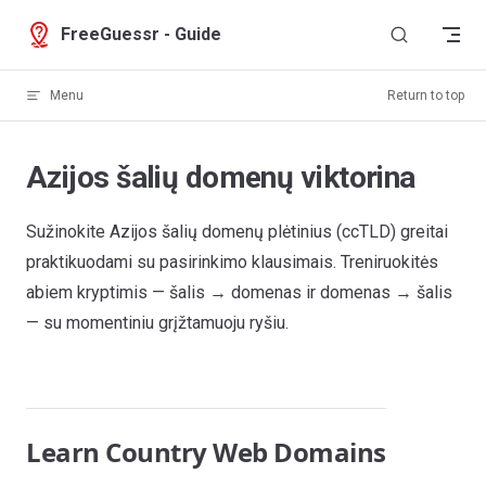
Skip to content
FreeGuessr - Guide
Menu
Return to top
Azijos šalių domenų viktorina
Sužinokite Azijos šalių domenų plėtinius (ccTLD) greitai
praktikuodami su pasirinkimo klausimais. Treniruokitės
abiem kryptimis — šalis → domenas ir domenas → šalis
— su momentiniu grįžtamuoju ryšiu.
Learn Country Web Domains