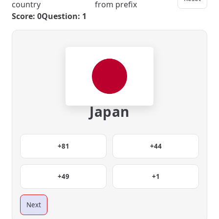
country
from prefix
Score: 0
Question: 1
Japan
+81
+44
+49
+1
Next