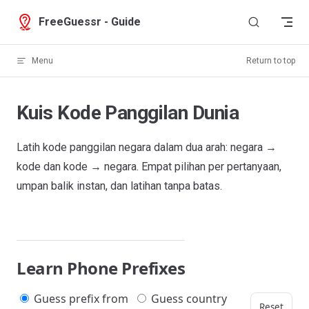
Skip to content
FreeGuessr - Guide
Menu
Return to top
Kuis Kode Panggilan Dunia
Latih kode panggilan negara dalam dua arah: negara →
kode dan kode → negara. Empat pilihan per pertanyaan,
umpan balik instan, dan latihan tanpa batas.
Learn Phone Prefixes
Guess prefix from
Guess country
Reset