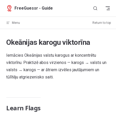
Skip to content
FreeGuessr - Guide
Menu
Return to top
Okeānijas karogu viktorīna
Iemācies Okeānijas valstu karogus ar koncentrētu
viktorīnu. Praktizē abos virzienos — karogs → valsts un
valsts → karogs — ar ātriem izvēles jautājumiem un
tūlītēju atgriezenisko saiti.
Learn Flags