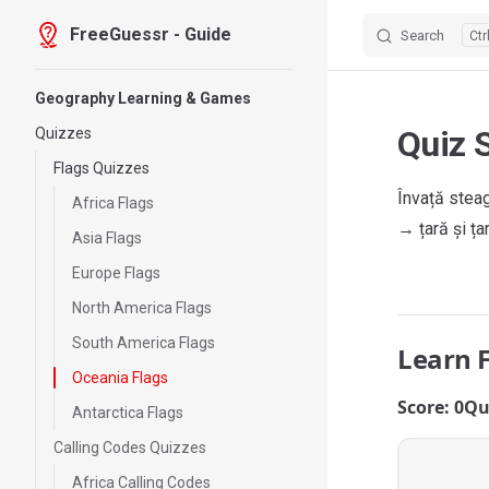
FreeGuessr - Guide
Search
Skip to content
Sidebar Navigation
Geography Learning & Games
Quiz 
Quizzes
Flags Quizzes
Învață steag
Africa Flags
→ țară și ța
Asia Flags
Europe Flags
North America Flags
South America Flags
Learn 
Oceania Flags
Score: 0
Qu
Antarctica Flags
Calling Codes Quizzes
Africa Calling Codes