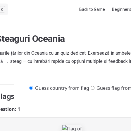
Main Navigation
Back to Game
Beginner’
K
Steaguri Oceania
urile țărilor din Oceania cu un quiz dedicat. Exersează în ambele
ră → steag — cu întrebări rapide cu opțiuni multiple și feedback i
Guess country from flag
Guess flag fro
Flags
estion: 1