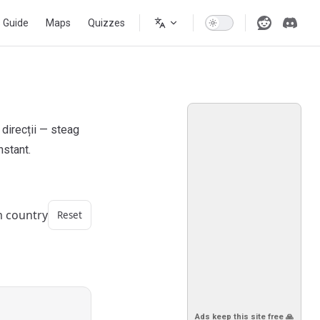
s Guide
Maps
Quizzes
 direcții — steag
nstant.
m country
Reset
Ads keep this site free 🙏