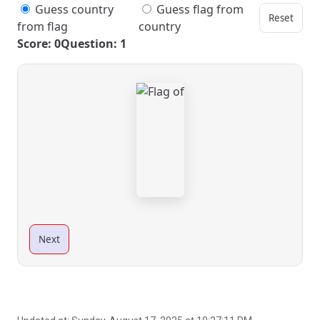
Guess country
Guess flag from
Reset
from flag
country
Score: 0
Question: 1
Next