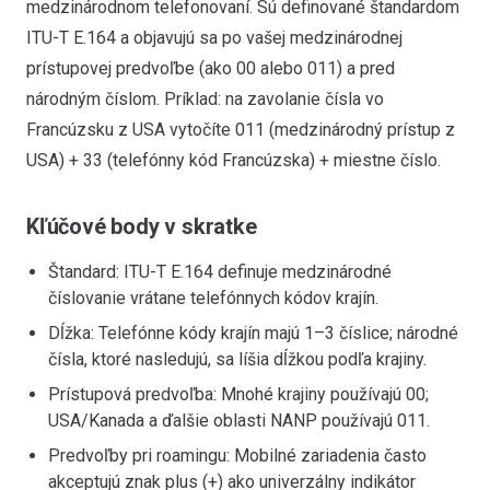
medzinárodnom telefonovaní. Sú definované štandardom
ITU-T E.164 a objavujú sa po vašej medzinárodnej
prístupovej predvoľbe (ako 00 alebo 011) a pred
národným číslom. Príklad: na zavolanie čísla vo
Francúzsku z USA vytočíte 011 (medzinárodný prístup z
USA) + 33 (telefónny kód Francúzska) + miestne číslo.
Kľúčové body v skratke
Štandard: ITU-T E.164 definuje medzinárodné
číslovanie vrátane telefónnych kódov krajín.
Dĺžka: Telefónne kódy krajín majú 1–3 číslice; národné
čísla, ktoré nasledujú, sa líšia dĺžkou podľa krajiny.
Prístupová predvoľba: Mnohé krajiny používajú 00;
USA/Kanada a ďalšie oblasti NANP používajú 011.
Predvoľby pri roamingu: Mobilné zariadenia často
akceptujú znak plus (+) ako univerzálny indikátor