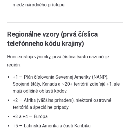
medzinárodného prístupu.
Regionálne vzory (prvá číslica
telefónneho kódu krajiny)
Hoci existujú výnimky, prvá číslica často naznačuje
región:
+1 — Plán číslovania Severnej Ameriky (NANP):
Spojené štáty, Kanada a ~20+ teritórií zdieľajú +1, ale
majú odlišné oblasti kódov.
+2 — Afrika (väčšina priradení), niektoré ostrovné
teritóriá a špeciálne prípady.
+3 a +4 — Európa.
+5 — Latinská Amerika a časti Karibiku.