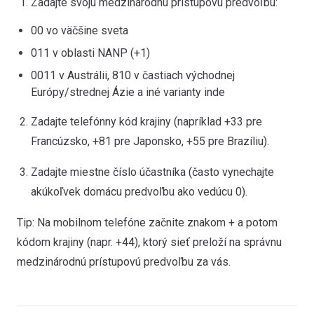
Zadajte svoju medzinárodnú prístupovú predvoľbu:
00 vo väčšine sveta
011 v oblasti NANP (+1)
0011 v Austrálii, 810 v častiach východnej
Európy/strednej Ázie a iné varianty inde
Zadajte telefónny kód krajiny (napríklad +33 pre
Francúzsko, +81 pre Japonsko, +55 pre Brazíliu).
Zadajte miestne číslo účastníka (často vynechajte
akúkoľvek domácu predvoľbu ako vedúcu 0).
Tip: Na mobilnom telefóne začnite znakom + a potom
kódom krajiny (napr. +44), ktorý sieť preloží na správnu
medzinárodnú prístupovú predvoľbu za vás.