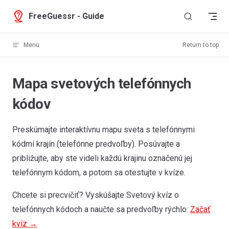
Skip to content
FreeGuessr - Guide
Menu
Return to top
Mapa svetových telefónnych
kódov
Preskúmajte interaktívnu mapu sveta s telefónnymi
kódmi krajín (telefónne predvoľby). Posúvajte a
približujte, aby ste videli každú krajinu označenú jej
telefónnym kódom, a potom sa otestujte v kvíze.
Chcete si precvičiť? Vyskúšajte Svetový kvíz o
Greenland
telefónnych kódoch a naučte sa predvoľby rýchlo:
Začať
+299
kvíz →