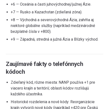
+6 — Oceánia a časti juhovýchodnej/južnej Ázie.
+7 — Rusko a Kazachstan (zdieľaná zóna).
+8 — Východná a severovýchodná Ázia; zahŕňa aj
niektoré globálne služby (napríklad medzinárodné
bezplatné čísla v +800).
+9 — Západná, stredná a južná Ázia a Blízky východ.
Zaujímavé fakty o telefónnych
kódoch
Zdieľaný kód, rôzne miesta: NANP používa +1 pre
viacero krajín a teritórií; oblasti kódov rozlišujú
každého účastníka.
Historické rozdelenia a nové kódy: Reorganizácie
krajín vytvorili nové kódy (napríklad +420 pre Českú