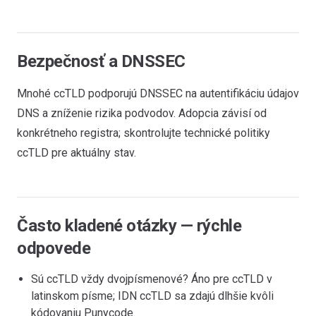
Bezpečnosť a DNSSEC
Mnohé ccTLD podporujú DNSSEC na autentifikáciu údajov
DNS a zníženie rizika podvodov. Adopcia závisí od
konkrétneho registra; skontrolujte technické politiky
ccTLD pre aktuálny stav.
Často kladené otázky — rýchle
odpovede
Sú ccTLD vždy dvojpísmenové? Áno pre ccTLD v
latinskom písme; IDN ccTLD sa zdajú dlhšie kvôli
kódovaniu Punycode.