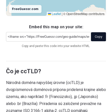
FreeGuessr.com
Leaflet
|
© OpenStreetMap contributors
Embed this map on your site:
Antarctica
.aq
Copy
Copy and paste this code into your website HTML.
Čo je ccTLD?
Národná doména najvyššej úrovne (ccTLD) je
dvojpísmenová doménová prípona pridelená krajine alebo
územiu, ako napríklad .fr (Francúzsko), .jp (Japonsko)
alebo .br (Brazília). Priradenia sú založené prevažne na
zozname ISO 3166‑1 alpha‑2. ccTLD pomáhajú