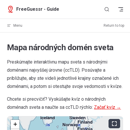
Skip to content
FreeGuessr - Guide
Menu
Return to top
Mapa národných domén sveta
Preskúmajte interaktívnu mapu sveta s národnými
doménami najvyššej úrovne (ccTLD). Posúvajte a
približujte, aby ste videli jednotlivé krajiny označené ich
doménami, a potom si otestujte svoje vedomosti v kvíze.
Greenland
Chcete si precvičiť? Vyskúšajte kvíz o národných
.gl
doménach sveta a naučte sa ccTLD rýchlo:
Začať kvíz →
Iceland
Sweden
Finland
Rus
+
.is
Norway
.se
Estonia
.fi