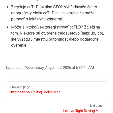
Zlepšuje ccTLD lokálne SEO? Vyhľadávače často
geograficky cielia ccTLD na ich krajinu, čo môže
pomôcť s lokálnymi zámermi.
Môže si ktokoľvek zaregistrovať ccTLD? Záleží na
tom. Niektoré sú otvorené celosvetovo (napr. .io, .co),
iné vyžadujú miestnu prítomnosť alebo dodatočné
overenie.
Updated at:
Wednesday, August 27, 2025 at 6:39:40 AM
Pager
Previous page
International Calling Codes Map
Next page
Left vs Right Driving Map