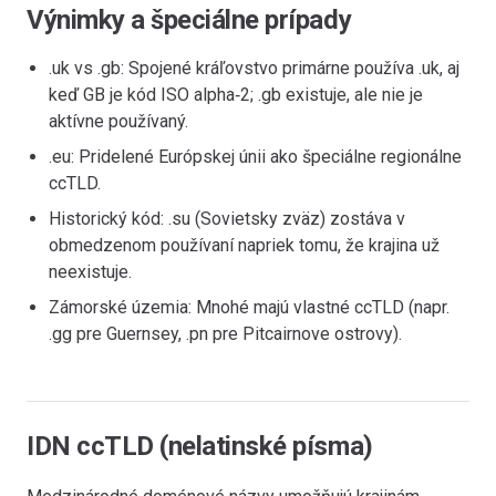
Výnimky a špeciálne prípady
.uk vs .gb: Spojené kráľovstvo primárne používa .uk, aj
keď GB je kód ISO alpha‑2; .gb existuje, ale nie je
aktívne používaný.
.eu: Pridelené Európskej únii ako špeciálne regionálne
ccTLD.
Historický kód: .su (Sovietsky zväz) zostáva v
obmedzenom používaní napriek tomu, že krajina už
neexistuje.
Zámorské územia: Mnohé majú vlastné ccTLD (napr.
.gg pre Guernsey, .pn pre Pitcairnove ostrovy).
IDN ccTLD (nelatinské písma)