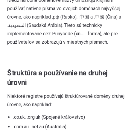
Medzinárodné doménové názvy umožňujú krajinám
používať natívne písma vo svojich doménach najvyššej
úrovne, ako napríklad .рф (Rusko), .中国 a .中國 (Čína) a
.السعودية (Saudská Arábia). Tieto sú technicky
implementované cez Punycode (xn‑‑… forma), ale pre
používateľov sa zobrazujú v miestnych písmach.
Štruktúra a používanie na druhej
úrovni
Niektoré registre používajú štruktúrované domény druhej
úrovne, ako napríklad:
.co.uk, .org.uk (Spojené kráľovstvo)
.com.au, .net.au (Austrália)