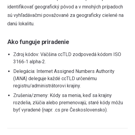
identifikovať geografický pôvod a v mnohých prípadoch
sú vyhľadávačmi považované za geograficky cielené na
danú lokalitu.
Ako funguje priradenie
Zdroj kódov: Väčšina ccTLD zodpovedá kódom ISO
3166‑1 alpha‑2.
Delegácia: Internet Assigned Numbers Authority
(IANA) deleguje každé ccTLD určenému
registru/administrátorovi krajiny.
Zrušenia/zmeny: Kódy sa menia, keď sa krajiny
rozdelia, zlúčia alebo premenovajú; staré kódy môžu
byť vyradené (napr. .cs pre Československo).