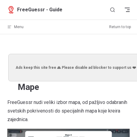
Skip to content
FreeGuessr - Guide
Menu
Return to top
Ads keep this site free 🙏 Please disable ad blocker to support us ❤️
Mape
FreeGuessr nudi veliki izbor mapa, od pažljivo odabranih
svetskih pokrivenosti do specijalnih mapa koje kreira
zajednica.