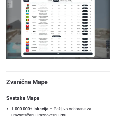
Zvanične Mape
Svetska Mapa
1.000.000+ lokacija
— Pažljivo odabrane za
uravnoteženu i raznovrsnu igru