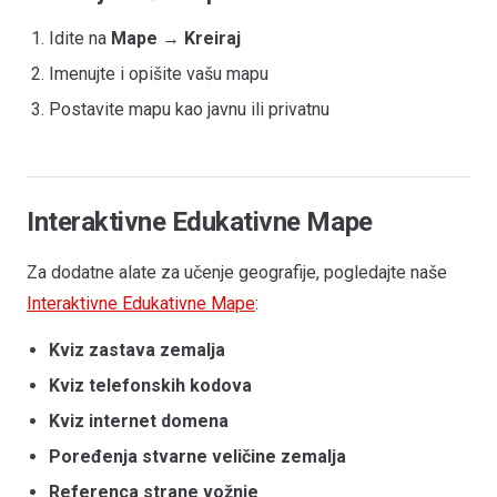
Idite na
Mape
→
Kreiraj
Imenujte i opišite vašu mapu
Postavite mapu kao javnu ili privatnu
Interaktivne Edukativne Mape
Za dodatne alate za učenje geografije, pogledajte naše
Interaktivne Edukativne Mape
:
Kviz zastava zemalja
Kviz telefonskih kodova
Kviz internet domena
Poređenja stvarne veličine zemalja
Referenca strane vožnje