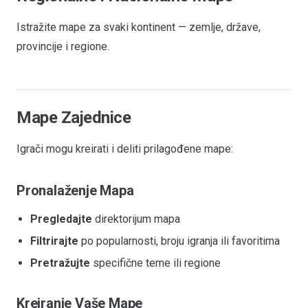
Istražite mape za svaki kontinent — zemlje, države,
provincije i regione.
Mape Zajednice
Igrači mogu kreirati i deliti prilagođene mape:
Pronalaženje Mapa
Pregledajte
direktorijum mapa
Filtrirajte
po popularnosti, broju igranja ili favoritima
Pretražujte
specifične teme ili regione
Kreiranje Vaše Mape