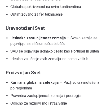
Globalna pokrivenost na svim kontinentima
Optimizovano za fer takmičenje
Uravnoteženi Svet
Jednaka zastupljenost zemalja
— Svaka zemlja se
pojavljuje sa sličnom učestalošću
SAD se pojavljuje jednako često kao Portugal ili Butan
Idealno za učenje svih zemalja, ne samo velikih
Proizvoljan Svet
Kurirana globalna selekcija
— Pažljivo uravnotežena
po regionima
Pravedna zastupljenost zemalja i podregija
Odlično za raznovrsno istraživanje