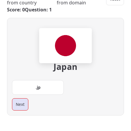
from country
from domain
Score: 0
Question: 1
Japan
.jp
Next