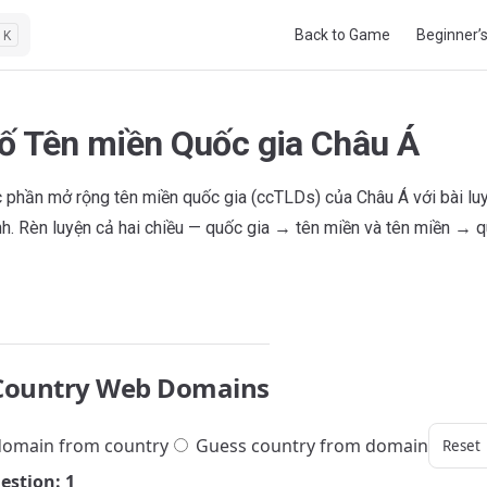
Main Navigation
Back to Game
Beginner’
K
ố Tên miền Quốc gia Châu Á
c phần mở rộng tên miền quốc gia (ccTLDs) của Châu Á với bài luy
h. Rèn luyện cả hai chiều — quốc gia → tên miền và tên miền → q
Country Web Domains
omain from country
Guess country from domain
Reset
estion: 1