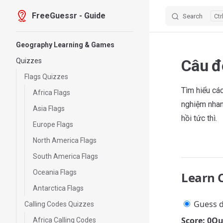
FreeGuessr - Guide
Search
Skip to content
Sidebar Navigation
Geography Learning & Games
Câu đ
Quizzes
Flags Quizzes
Tìm hiểu cá
Africa Flags
nghiệm nhan
Asia Flags
hồi tức thì.
Europe Flags
North America Flags
South America Flags
Oceania Flags
Learn 
Antarctica Flags
Guess d
Calling Codes Quizzes
Score: 0
Qu
Africa Calling Codes