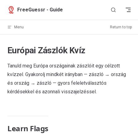
Skip to content
FreeGuessr - Guide
Menu
Return to top
Európai Zászlók Kvíz
Tanuld meg Európa országainak zászlóit egy célzott
kvízzel. Gyakorolj mindkét irányban — zászló → ország
és ország → zászló — gyors feleletválasztós
kérdésekkel és azonnali visszajelzéssel.
Learn Flags