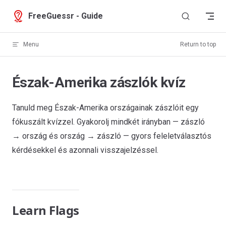
Skip to content
FreeGuessr - Guide
Menu
Return to top
Észak-Amerika zászlók kvíz
Tanuld meg Észak-Amerika országainak zászlóit egy
fókuszált kvízzel. Gyakorolj mindkét irányban — zászló
→ ország és ország → zászló — gyors feleletválasztós
kérdésekkel és azonnali visszajelzéssel.
Learn Flags