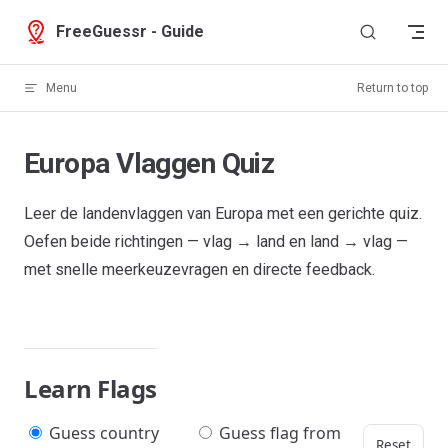
Skip to content
FreeGuessr - Guide
Menu
Return to top
Europa Vlaggen Quiz
Leer de landenvlaggen van Europa met een gerichte quiz.
Oefen beide richtingen — vlag → land en land → vlag —
met snelle meerkeuzevragen en directe feedback.
Learn Flags
Guess country
Guess flag from
Reset