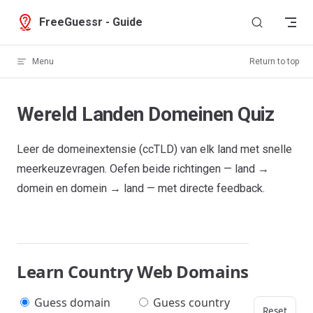
Skip to content
FreeGuessr - Guide
Menu
Return to top
Wereld Landen Domeinen Quiz
Leer de domeinextensie (ccTLD) van elk land met snelle
meerkeuzevragen. Oefen beide richtingen — land →
domein en domein → land — met directe feedback.
Learn Country Web Domains
Guess domain
Guess country
Reset