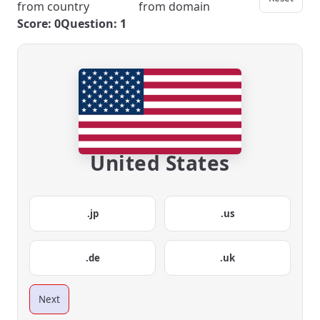
from country
from domain
Score: 0
Question: 1
United States
.jp
.us
.de
.uk
Next