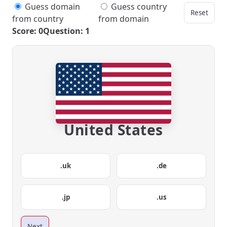
Guess domain
Guess country
Reset
from country
from domain
Score: 0
Question: 1
United States
.uk
.de
.jp
.us
Next