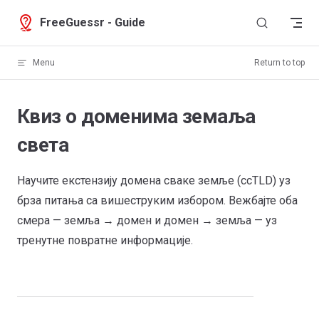
Skip to content
FreeGuessr - Guide
Menu
Return to top
Квиз о доменима земаља
света
Научите екстензију домена сваке земље (ccTLD) уз
брза питања са вишеструким избором. Вежбајте оба
смера — земља → домен и домен → земља — уз
тренутне повратне информације.