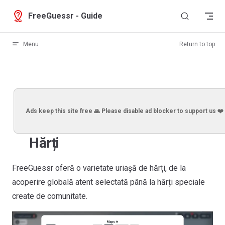
Skip to content
FreeGuessr - Guide
Menu
Return to top
Ads keep this site free 🙏 Please disable ad blocker to support us ❤️
Hărți
FreeGuessr oferă o varietate uriașă de hărți, de la
acoperire globală atent selectată până la hărți speciale
create de comunitate.