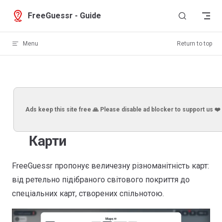
Skip to content
FreeGuessr - Guide
Menu
Return to top
Ads keep this site free 🙏 Please disable ad blocker to support us ❤️
Карти
FreeGuessr пропонує величезну різноманітність карт:
від ретельно підібраного світового покриття до
спеціальних карт, створених спільнотою.