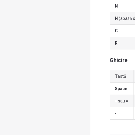
N
N
(apasă d
C
R
Ghicire
Tastă
Space
+
sau
=
-