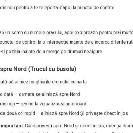
din nou pentru a te teleporta înapoi la punctul de control
ă un semn cu numele orașului, apoi explorează pentru mai multe 
unctul de control la o intersecție înainte de a încerca diferite ru
ți poziția înainte de a merge pe drumuri nesigure
 spre Nord (Trucul cu busola)
jută să aliniezi unghiurile drumului cu harta:
o dată — camera se aliniază spre Nord
din nou — revine la vizualizarea anterioară
de două ori rapid — aliniază spre Nord ȘI privește direct în jos
 important
: Când privești spre Nord și direct în jos, direcția dru