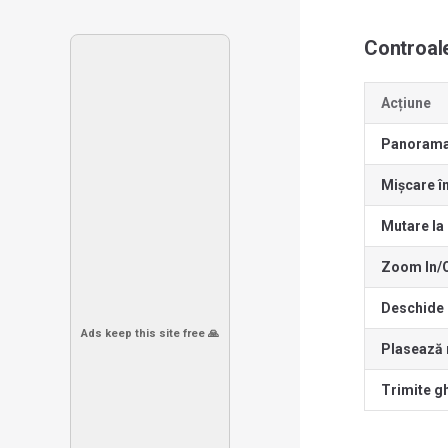
Controal
Acțiune
Panoramare
Mișcare î
Mutare la 
Zoom In/
Deschide 
Ads keep this site free 🙏
Plasează
Trimite g