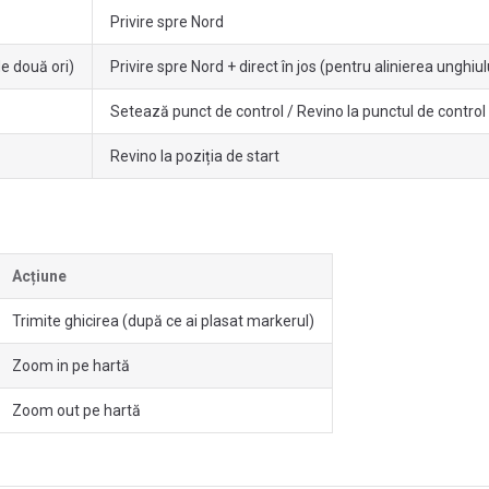
Privire spre Nord
e două ori)
Privire spre Nord + direct în jos (pentru alinierea unghiu
Setează punct de control / Revino la punctul de control
Revino la poziția de start
Acțiune
Trimite ghicirea (după ce ai plasat markerul)
Zoom in pe hartă
Zoom out pe hartă