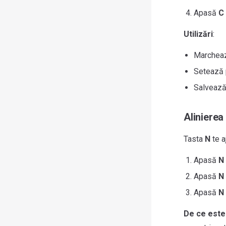
Apasă
C
Utilizări
:
Marcheaz
Setează p
Salvează-
Alinierea
Tasta
N
te a
Apasă
N
Apasă
N
Apasă
N
De ce este