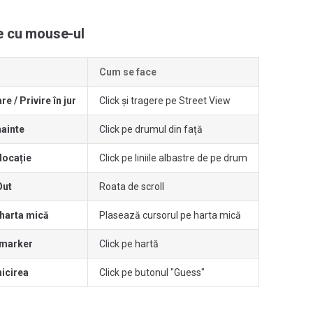
e cu mouse-ul
Cum se face
 / Privire în jur
Click și tragere pe Street View
nainte
Click pe drumul din față
locație
Click pe liniile albastre de pe drum
Out
Roata de scroll
harta mică
Plasează cursorul pe harta mică
 marker
Click pe hartă
hicirea
Click pe butonul "Guess"