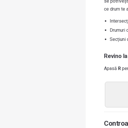
se potriveșt
ce drum te a
Intersecț
Drumuri 
Secțiuni 
Revino la
Apasă
R
pen
Controal