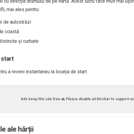
e cu direcția drumului de pe hartă. Acest lucru face mult mai ușor
fli, mai ales pentru:
ii de autostrăzi
de coastă
distincte și curbate
 start
tru a reveni instantaneu la locația de start.
Ads keep this site free 🙏 Please disable ad blocker to support us
e ale hărții