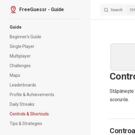
FreeGuessr - Guide
Search
Skip to content
Sidebar Navigation
Guide
Beginner’s Guide
Single Player
Multiplayer
Challenges
Contr
Maps
Leaderboards
Stăpânește a
Profile & Achievements
scorurile.
Daily Streaks
Controls & Shortcuts
Tips & Strategies
Controa