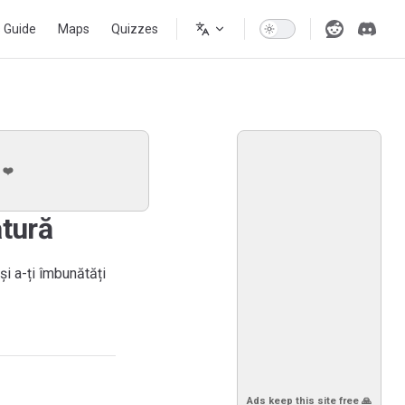
s Guide
Maps
Quizzes
 ❤️
atură
și a-ți îmbunătăți
Ads keep this site free 🙏