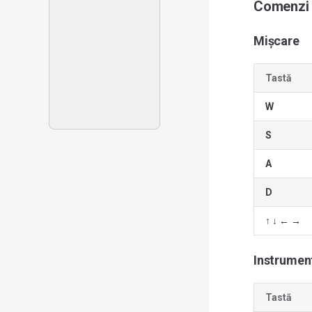
Comenzi r
Mișcare
Tastă
W
S
A
D
↑ ↓ ← →
Instrumen
Tastă