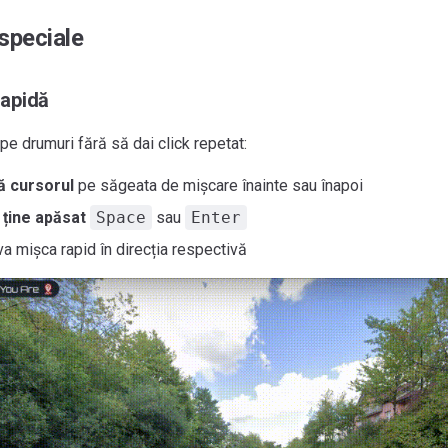
speciale
rapidă
pe drumuri fără să dai click repetat:
ă cursorul
pe săgeata de mișcare înainte sau înapoi
 ține apăsat
Space
sau
Enter
va mișca rapid în direcția respectivă