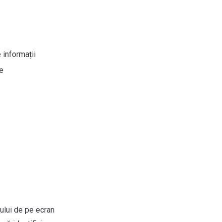
informații
te
mului de pe ecran