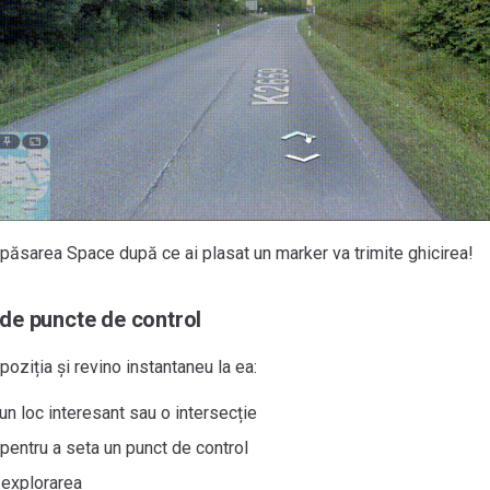
apăsarea Space după ce ai plasat un marker va trimite ghicirea!
de puncte de control
poziția și revino instantaneu la ea:
n loc interesant sau o intersecție
pentru a seta un punct de control
 explorarea