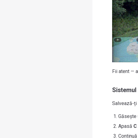
Fii atent — 
Sistemul 
Salvează-ți 
Găsește u
Apasă
C
Continuă