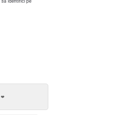
 să identifici pe
 ❤️