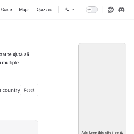
s Guide
Maps
Quizzes
at te ajută să
i multiple.
m country
Reset
Ads keep this site free 🙏