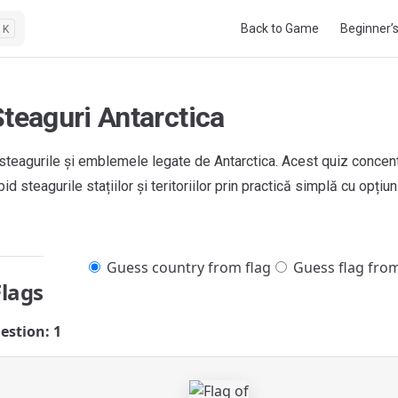
Main Navigation
Back to Game
Beginner’
K
Steaguri Antarctica
teagurile și emblemele legate de Antarctica. Acest quiz concentr
id steagurile stațiilor și teritoriilor prin practică simplă cu opțiun
Guess country from flag
Guess flag fro
Flags
estion: 1