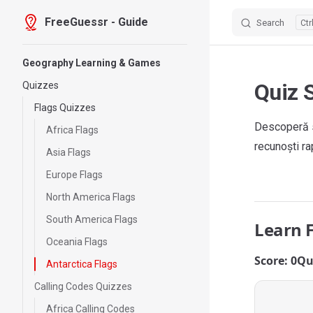
FreeGuessr - Guide
Search
Skip to content
Sidebar Navigation
Geography Learning & Games
Quiz 
Quizzes
Flags Quizzes
Descoperă s
Africa Flags
recunoști rap
Asia Flags
Europe Flags
North America Flags
South America Flags
Learn 
Oceania Flags
Score: 0
Qu
Antarctica Flags
Calling Codes Quizzes
Africa Calling Codes