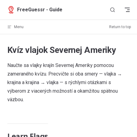
Skip to content
FreeGuessr - Guide
Menu
Return to top
Kvíz vlajok Severnej Ameriky
Naučte sa vlajky krajín Severnej Ameriky pomocou
zameraného kvízu. Precvičte si oba smery — vlajka →
krajina a krajina → vlajka — s rýchlymi otázkami s
výberom z viacerých možností a okamžitou spätnou
väzbou.
Learn Flags