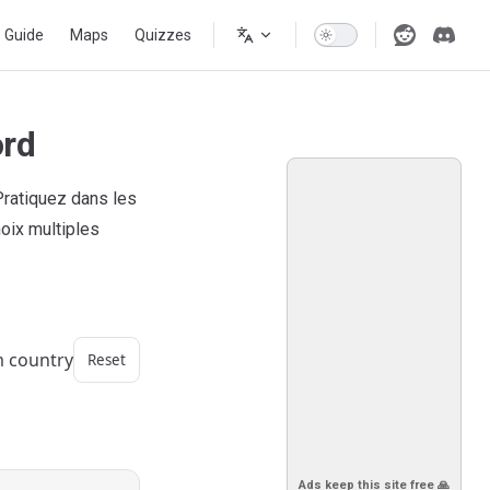
s Guide
Maps
Quizzes
ord
Pratiquez dans les
oix multiples
m country
Reset
Ads keep this site free 🙏