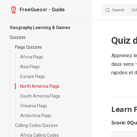
FreeGuessr - Guide
Search
Skip to content
Sidebar Navigation
Geography Learning & Games
Quiz 
Quizzes
Flags Quizzes
Apprenez le
Africa Flags
deux sens —
Asia Flags
rapides et d
Europe Flags
North America Flags
South America Flags
Oceania Flags
Learn 
Antarctica Flags
Score: 0
Qu
Calling Codes Quizzes
Africa Calling Codes