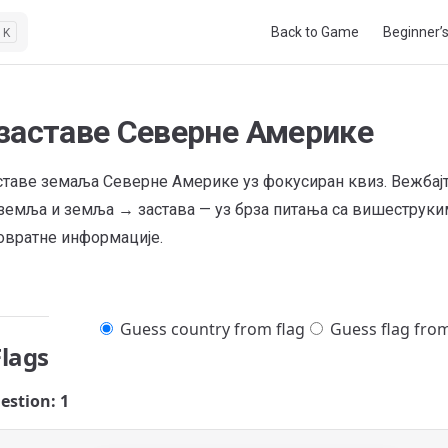
Main Navigation
Back to Game
Beginner’
K
заставе Северне Америке
ставе земаља Северне Америке уз фокусиран квиз. Вежбајт
земља и земља → застава — уз брза питања са вишеструки
овратне информације.
Guess country from flag
Guess flag fro
Flags
estion: 1