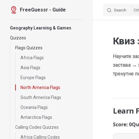
FreeGuessr - Guide
Search
Skip to content
Sidebar Navigation
Geography Learning & Games
Квиз 
Quizzes
Flags Quizzes
Научите за
Africa Flags
застава → 
Asia Flags
тренутне п
Europe Flags
North America Flags
South America Flags
Oceania Flags
Learn 
Antarctica Flags
Score: 0
Qu
Calling Codes Quizzes
Africa Calling Codes