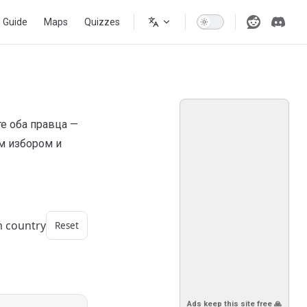
s Guide
Maps
Quizzes
е оба правца —
м избором и
m country
Reset
Ads keep this site free 🙏