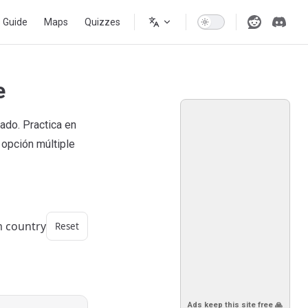
s Guide
Maps
Quizzes
e
ado. Practica en
opción múltiple
m country
Reset
Ads keep this site free 🙏