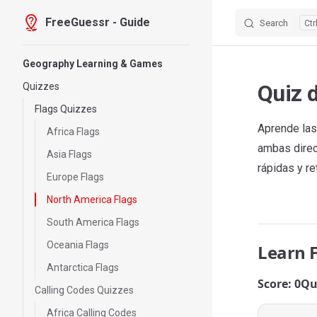
FreeGuessr - Guide
Search
Skip to content
Sidebar Navigation
Geography Learning & Games
Quiz 
Quizzes
Flags Quizzes
Aprende las
Africa Flags
ambas direc
Asia Flags
rápidas y re
Europe Flags
North America Flags
South America Flags
Oceania Flags
Learn 
Antarctica Flags
Score: 0
Qu
Calling Codes Quizzes
Africa Calling Codes