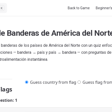
Main Navigation
Back to Game
Beginner’
K
de Banderas de América del Nort
 banderas de los países de América del Norte con un quiz enfoc
ciones — bandera → país y país → bandera — con preguntas de 
troalimentación instantánea.
Guess country from flag
Guess flag fro
Flags
estion: 1