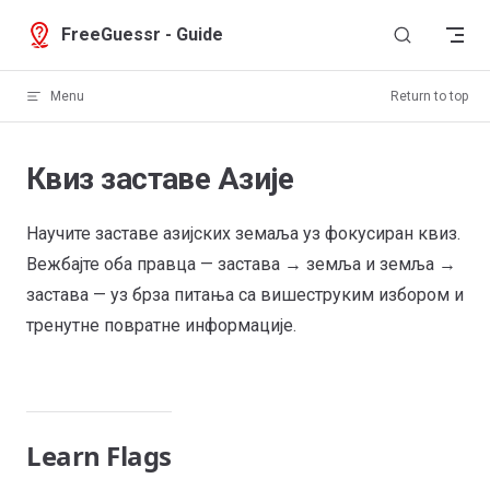
Skip to content
FreeGuessr - Guide
Menu
Return to top
Квиз заставе Азије
Научите заставе азијских земаља уз фокусиран квиз.
Вежбајте оба правца — застава → земља и земља →
застава — уз брза питања са вишеструким избором и
тренутне повратне информације.
Learn Flags