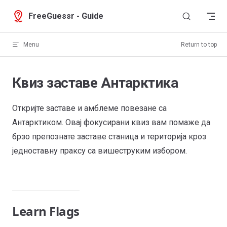
Skip to content
FreeGuessr - Guide
Menu
Return to top
Квиз заставе Антарктика
Откријте заставе и амблеме повезане са
Антарктиком. Овај фокусирани квиз вам помаже да
брзо препознате заставе станица и територија кроз
једноставну праксу са вишеструким избором.
Learn Flags