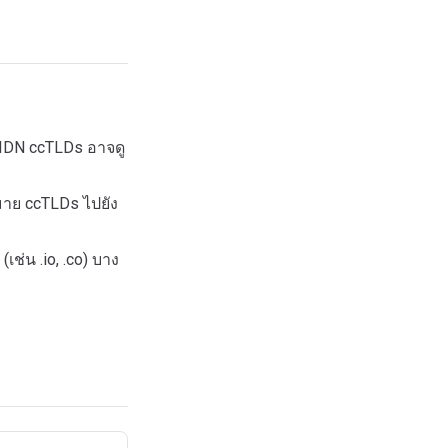
 IDN ccTLDs อาจดู
มาย ccTLDs ไปยัง
ช่น .io, .co) บาง