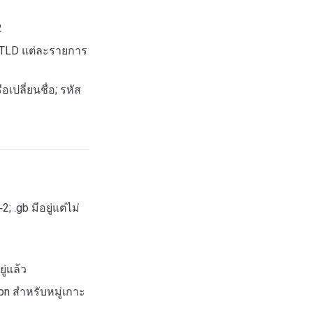
2
cTLD แต่ละรายการ
ปลี่ยนชื่อ; รหัส
 .gb มีอยู่แต่ไม่
ู่แล้ว
pn สำหรับหมู่เกาะ