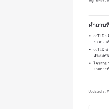
อยู่กับทะเ
คำถามที
ccTLDs ม
ยาวกว่าเ
ccTLD ช่
ประเทศขอ
ใครสามารถ
รายการต้
Updated at:
W
Pager