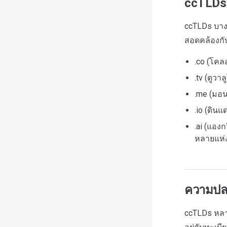
ccTLDs 
ccTLDs บาง
สอดคล้องกั
.co (โคล
.tv (ตูว
.me (มอน
.io (ดิน
.ai (แอง
หลายแห่
ความปล
ccTLDs หลา