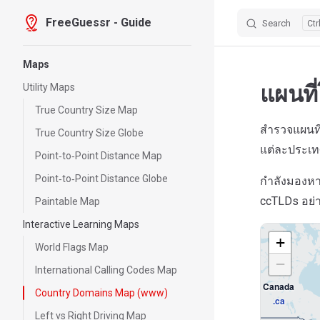
FreeGuessr - Guide
Search
Skip to content
Sidebar Navigation
Maps
แผนที
Utility Maps
True Country Size Map
สำรวจแผนที
True Country Size Globe
แต่ละประเท
Point‑to‑Point Distance Map
Point‑to‑Point Distance Globe
กำลังมองหา
ccTLDs อย่า
Paintable Map
Interactive Learning Maps
+
World Flags Map
−
International Calling Codes Map
Canada
Country Domains Map (www)
.ca
Left vs Right Driving Map