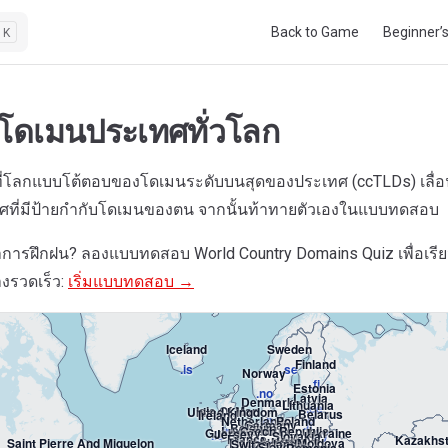
Main Navigation
Back to Game
Beginner’
K
่โดเมนประเทศทั่วโลก
่โลกแบบโต้ตอบของโดเมนระดับบนสุดของประเทศ (ccTLDs) เลื่อนแ
ศที่มีป้ายกำกับโดเมนของตน จากนั้นท้าทายตัวเองในแบบทดสอบ
การฝึกฝน? ลองแบบทดสอบ World Country Domains Quiz เพื่อเรีย
Greenland
งรวดเร็ว:
เริ่มแบบทดสอบ →
.gl
Iceland
Sweden
Finland
.is
.se
Norway
.fi
Estonia
.no
Latvia
Denmark
Lithuania
.ee
Isle Of Man
United Kingdom
Belarus
Ireland
.lv
Netherlands
Poland
.dk
Germany
.lt
Belgium
.im
Luxembourg
Czech Republic
.uk
Guernsey
Ukraine
Jersey
.by
.ie
Slovakia
France
Kazakhs
.nl
Austria
.pl
Hungary
Saint Pierre And Miquelon
Liechtenstein
Moldova
Switzerland
.de
Slovenia