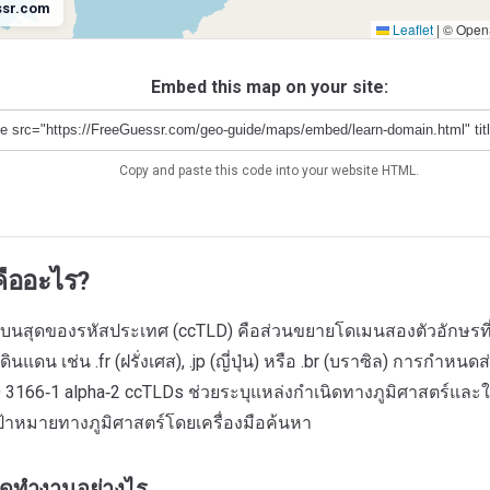
ssr.com
Leaflet
|
© OpenS
Antarctica
.aq
Embed this map on your site:
Copy and paste this code into your website HTML.
ืออะไร?
บนสุดของรหัสประเทศ (ccTLD) คือส่วนขยายโดเมนสองตัวอักษรที
นแดน เช่น .fr (ฝรั่งเศส), .jp (ญี่ปุ่น) หรือ .br (บราซิล) การกำหนดส
 3166‑1 alpha‑2 ccTLDs ช่วยระบุแหล่งกำเนิดทางภูมิศาสตร์แล
ป้าหมายทางภูมิศาสตร์โดยเครื่องมือค้นหา
ดทำงานอย่างไร