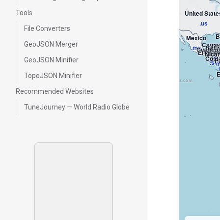
Tools
United State
FreeGuessr.com
.us
File Converters
B
Mexico
GeoJSON Merger
Cayma
Do
.mx
Beliz
Guatem
Hond
El Salv
Saint
Nica
.bz
Cost
.gt
GeoJSON Minifier
P
.h
.sv
.
.
Kiribati
E
TopoJSON Minifier
.ki
FreeGuessr.com
Tokelau
Samoa
Recommended Websites
.tk
Niue
.ws
Tonga
Cook Islands
TuneJourney — World Radio Globe
.nu
.to
.ck