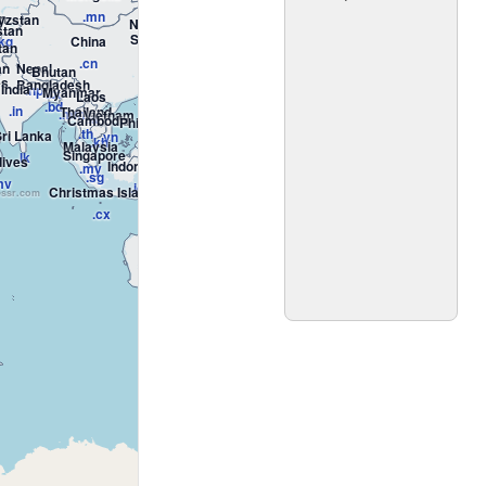
.mn
n
yzstan
North Korea
stan
Japan
South Korea
.kg
China
.kp
FreeGuessr.com
tan
.jp
.kr
.cn
an
Nepal
Bhutan
es
Bangladesh
India
.np
Myanmar
.bt
Laos
.bd
.in
Thailand
.mm
Vietnam
Guam
.la
Cambodia
Philippines
.th
ri Lanka
.vn
Palau
Marshall Islands
Micronesia
.gu
.kh
.ph
Malaysia
Singapore
.lk
.pw
.mh
.fm
Nauru
ives
Indonesia
.my
.sg
Papua New Guinea
.nr
mv
Tuvalu
.id
Solomon Islands
Christmas Island
ssr.com
.pg
Vanuatu
.tv
.sb
.cx
Fiji
New Caledonia
.vu
.fj
Australia
.nc
Norfolk Island
.au
.nf
New Zealand
.nz