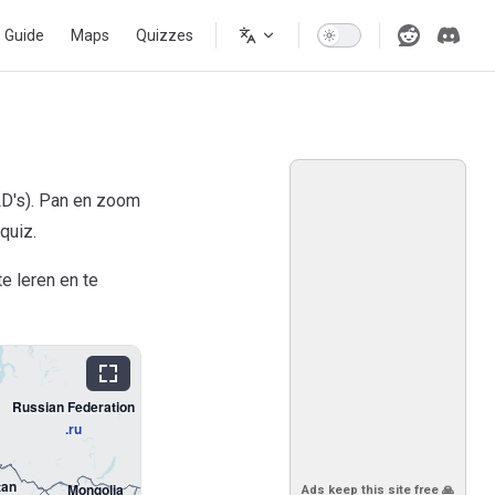
s Guide
Maps
Quizzes
LD's). Pan en zoom
quiz.
e leren en te
Russian Federation
.ru
tan
Mongolia
Ads keep this site free 🙏