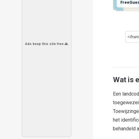
FreeGue
Ads keep this site free 🙏
Wat is 
Een landcod
toegewezen a
Toewijzinge
het identif
behandeld al