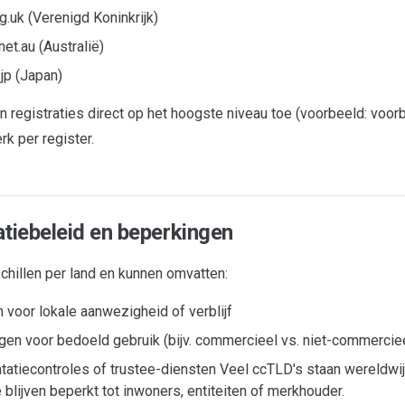
org.uk (Verenigd Koninkrijk)
net.au (Australië)
e.jp (Japan)
 registraties direct op het hoogste niveau toe (voorbeeld: voorb
erk per register.
atiebeleid en beperkingen
chillen per land en kunnen omvatten:
 voor lokale aanwezigheid of verblijf
gen voor bedoeld gebruik (bijv. commercieel vs. niet-commercie
atiecontroles of trustee-diensten Veel ccTLD's staan wereldwi
lijven beperkt tot inwoners, entiteiten of merkhouder.