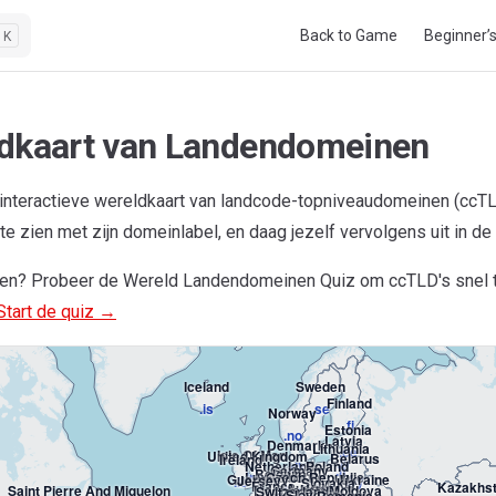
Main Navigation
Back to Game
Beginner’
K
dkaart van Landendomeinen
interactieve wereldkaart van landcode-topniveaudomeinen (ccT
te zien met zijn domeinlabel, en daag jezelf vervolgens uit in de 
nen? Probeer de Wereld Landendomeinen Quiz om ccTLD's snel t
Greenland
Start de quiz →
.gl
Iceland
Sweden
Finland
.is
.se
Norway
.fi
Estonia
.no
Latvia
Denmark
Lithuania
.ee
Isle Of Man
United Kingdom
Belarus
Ireland
.lv
Netherlands
Poland
.dk
Germany
.lt
Belgium
.im
Luxembourg
Czech Republic
.uk
Guernsey
Ukraine
Jersey
.by
.ie
Slovakia
France
Kazakhs
.nl
Austria
.pl
Hungary
Saint Pierre And Miquelon
Liechtenstein
Moldova
Switzerland
.de
Slovenia