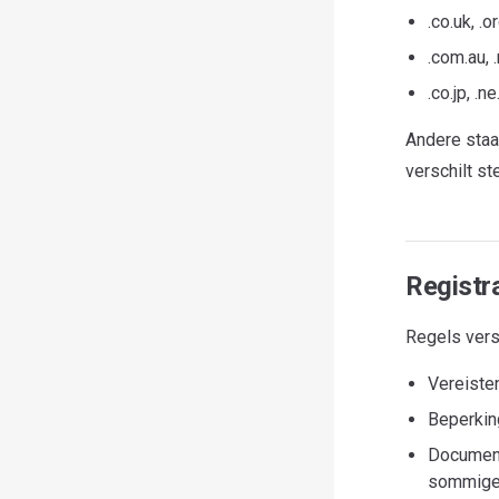
.co.uk, .
.com.au, .
.co.jp, .n
Andere staan
verschilt st
Registr
Regels vers
Vereisten
Beperkin
Document
sommige b