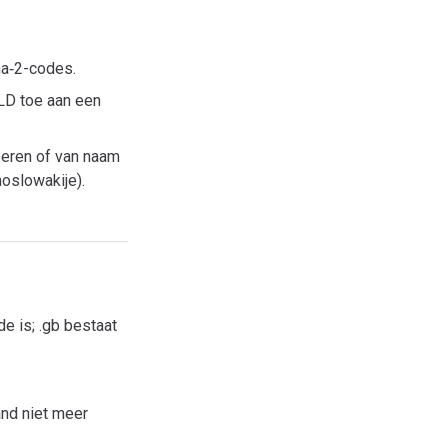
a‑2-codes.
TLD toe aan een
seren of van naam
oslowakije).
e is; .gb bestaat
.
and niet meer