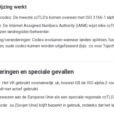
ijzing werkt
 codes: De meeste ccTLD's komen overeen met ISO 3166‑1 alph
e: De Internet Assigned Numbers Authority (IANA) wijst elke cc
en landregister/beheerder.
ing/veranderingen: Codes evolueren wanneer landen splitsen, fu
n; oude codes kunnen worden uitgefaseerd (bijv. .cs voor Tsjech
eringen en speciale gevallen
b: Het VK gebruikt voornamelijk .uk, hoewel GB de ISO alpha‑2-cod
t niet actief gebruikt.
gewezen aan de Europese Unie als een speciale regionale ccTLD
de: .su (Sovjet-Unie) blijft beperkt in gebruik, ondanks dat het l