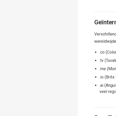
Geïnter
Verschillend
wereldwijde
.co (Colo
.tv (Tuva
.me (Mon
.io (Brit
.ai (Angu
veel regi