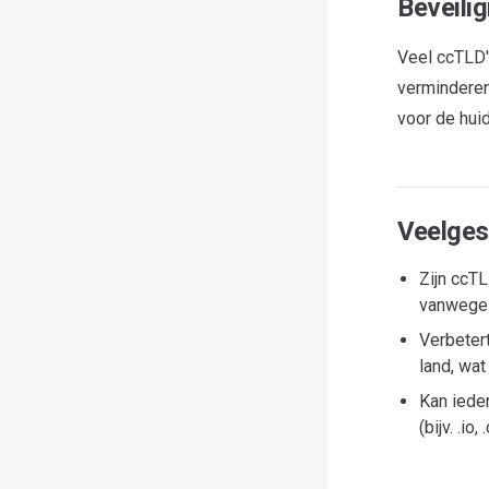
Beveili
Veel ccTLD
verminderen
voor de huid
Veelges
Zijn ccTL
vanwege 
Verbeter
land, wat
Kan iede
(bijv. .i