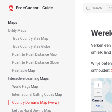
FreeGuessr - Guide
Search
Skip to content
Sidebar Navigation
Maps
Werel
Utility Maps
True Country Size Map
Verken een 
True Country Size Globe
om elk land 
Point‑to‑Point Distance Map
Point‑to‑Point Distance Globe
Wil je oefe
onthouden:
Paintable Map
Interactive Learning Maps
+
World Flags Map
−
International Calling Codes Map
Canada
Country Domains Map (www)
.ca
Left vs Right Driving Map