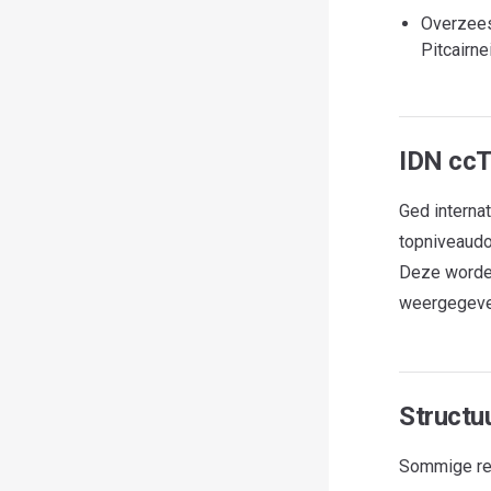
Overzees
Pitcairne
IDN ccTL
Ged interna
topniveaudomeine
Deze worde
weergegeven
Structu
Sommige reg