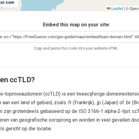
ssr.com
Leaflet
|
© OpenS
Antarctica
.aq
Embed this map on your site:
Copy and paste this code into your website HTML.
een ccTLD?
e-topniveaudomein (ccTLD) is een tweecijferige domeinextensie
an een land of gebied, zoals .fr (Frankrijk), .jp (Japan) of .br (Bra
n zijn grotendeels gebaseerd op de ISO 3166‑1 alpha‑2-lijst. ccT
iceren van geografische oorsprong en worden in veel gevallen d
s gericht op die locatie.