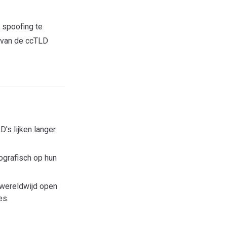
spoofing te
d van de ccTLD
D's lijken langer
ografisch op hun
 wereldwijd open
es.