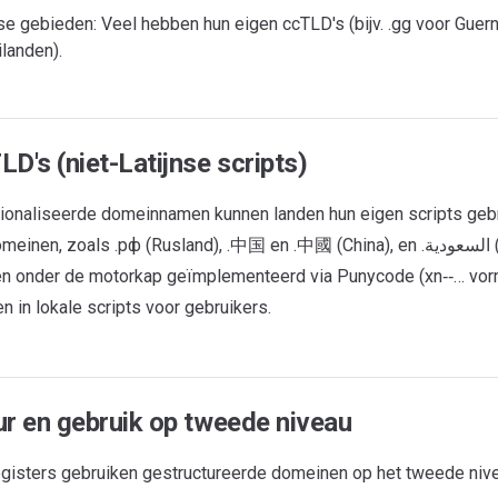
e gebieden: Veel hebben hun eigen ccTLD's (bijv. .gg voor Guern
ilanden).
D's (niet-Latijnse scripts)
tionaliseerde domeinnamen kunnen landen hun eigen scripts gebr
n, zoals .рф (Rusland), .中国 en .中國 (China), en .السعودية (Saoedi-Arabië).
n onder de motorkap geïmplementeerd via Punycode (xn‑‑… vo
 in lokale scripts voor gebruikers.
ur en gebruik op tweede niveau
isters gebruiken gestructureerde domeinen op het tweede nive