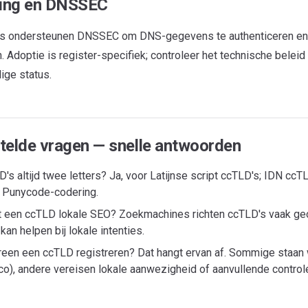
ging en DNSSEC
's ondersteunen DNSSEC om DNS-gegevens te authenticeren en 
. Adoptie is register-specifiek; controleer het technische belei
ige status.
telde vragen — snelle antwoorden
D's altijd twee letters? Ja, voor Latijnse script ccTLD's; IDN ccTL
Punycode-codering.
t een ccTLD lokale SEO? Zoekmachines richten ccTLD's vaak ge
 kan helpen bij lokale intenties.
reen een ccTLD registreren? Dat hangt ervan af. Sommige staan
o, .co), andere vereisen lokale aanwezigheid of aanvullende control