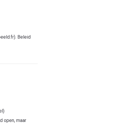
eeld.fr). Beleid
el)
jd open, maar