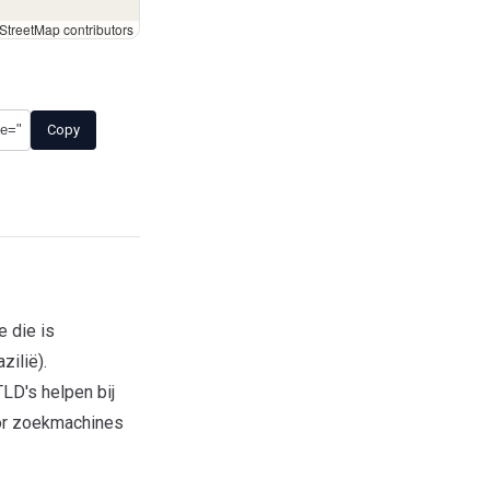
treetMap contributors
Copy
 die is
zilië).
LD's helpen bij
oor zoekmachines