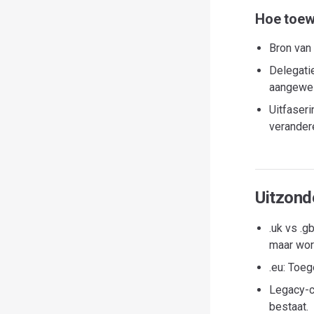
Hoe toew
Bron van
Delegati
aangewez
Uitfaser
verandere
Uitzond
.uk vs .g
maar word
.eu: Toe
Legacy-co
bestaat.