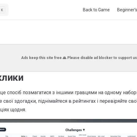
Main Navigation
Back to Game
Beginner’
K
Ads keep this site free 🙏 Please disable ad blocker to support us
клики
це спосіб позмагатися з іншими гравцями на одному наборі
 свої здогадки, піднімайтеся в рейтингах і перевіряйте сво
ціях щодня.