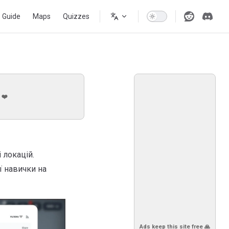
s Guide
Maps
Quizzes
 ❤️
 локацій.
ї навички на
Ads keep this site free 🙏