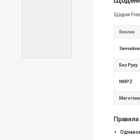
Щоденн
Щодня Fre
Виклик
Звичайни
Без Руху
NMPZ
Миготінн
Правила 
Однакові