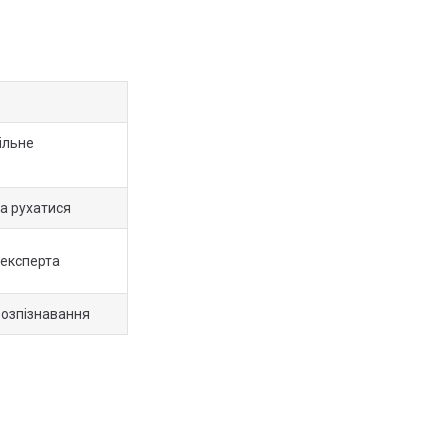
ільне
а рухатися
 експерта
розпізнавання