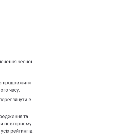
печення чесної
на продовжити
ого часу.
переглянути в
ередження та
ри повторному
усіх рейтингів.