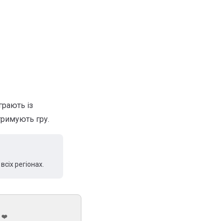
грають із
тримують гру.
сіх регіонах.
 ❤️