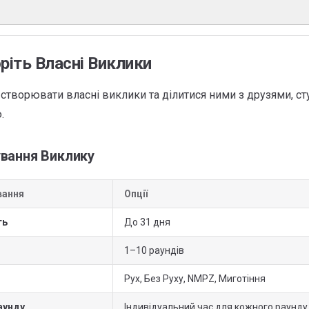
ріть Власні Виклики
створювати власні виклики та ділитися ними з друзями, с
.
вання Виклику
вання
Опції
ть
До 31 дня
1–10 раундів
Рух, Без Руху, NMPZ, Миготіння
аунду
Індивідуальний час для кожного раунду