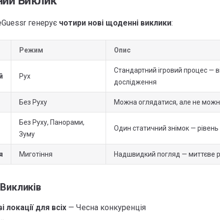
ий Виклик
eGuessr генерує
чотири нові щоденні виклики
:
Режим
Опис
Стандартний ігровий процес — в
й
Рух
дослідження
Без Руху
Можна оглядатися, але не можн
Без Руху, Панорами,
Один статичний знімок — рівень
Зуму
я
Миготіння
Надшвидкий погляд — миттєве 
Викликів
 локації для всіх
— Чесна конкуренція