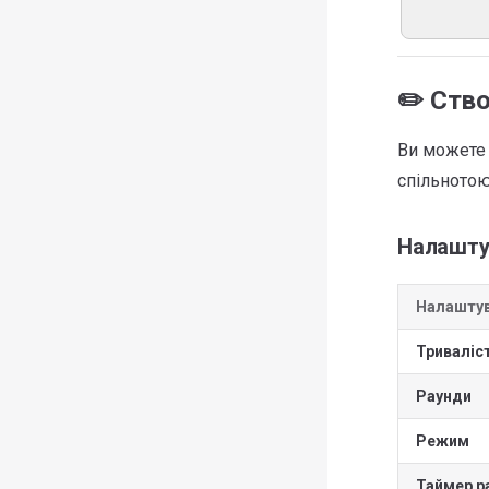
✏️ Ство
Ви можете 
спільнотою
Налашту
Налашту
Триваліс
Раунди
Режим
Таймер р