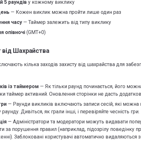
й 5 раундів
у кожному виклику
день
— Кожен виклик можна пройти лише один раз
ння часу
— Таймер залежить від типу виклику
я опівночі
(GMT+0)
ст від Шахрайства
лючають кілька заходів захисту від шахрайства для забез
ків із таймером
— Як тільки раунд починається, його мож
ки таймер активний. Оновлення сторінки не дасть додатков
гри
— Раунди викликів включають записи сесій, які можна 
 раунду. Дивіться, як грали інші, і перевіряйте чесність гри.
ція
— Адміністратори та модератори можуть видавати поп
ти за порушення правил (наприклад, підозрілу поведінку п
нні). Заблоковані користувачі автоматично видаляються з 