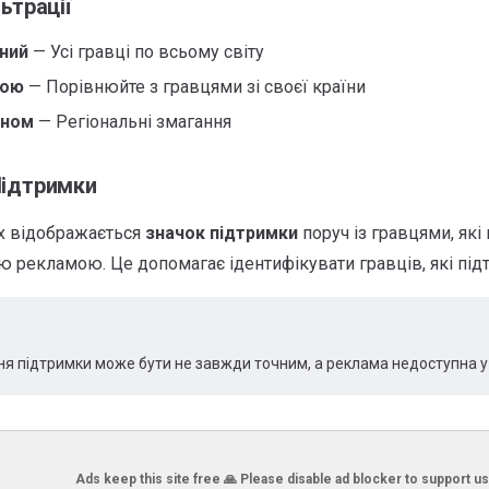
льтрації
ний
— Усі гравці по всьому світу
ною
— Порівнюйте з гравцями зі своєї країни
оном
— Регіональні змагання
Підтримки
х відображається
значок підтримки
поруч із гравцями, які 
 рекламою. Це допомагає ідентифікувати гравців, які під
я підтримки може бути не завжди точним, а реклама недоступна у в
Ads keep this site free 🙏 Please disable ad blocker to support us