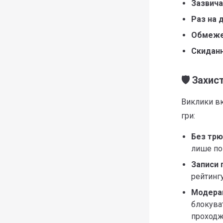
Зазвича
Раз на 
Обмеже
Скиданн
🛡️ Захи
Виклики вк
гри:
Без трю
лише по
Записи 
рейтингу
Модера
блокува
проходже