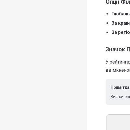
Опції Фі
Глобаль
За краї
За регі
Значок 
У рейтинга
ввімкненою
Примітка
Визначенн