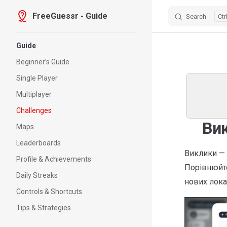
FreeGuessr - Guide
Search
Skip to content
Sidebar Navigation
Guide
Beginner’s Guide
Single Player
Multiplayer
Challenges
Ви
Maps
Leaderboards
Виклики — 
Profile & Achievements
Порівнюйте
Daily Streaks
нових лока
Controls & Shortcuts
Tips & Strategies