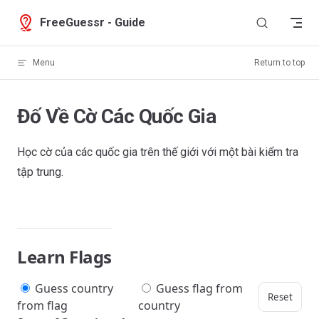
Skip to content
FreeGuessr - Guide
Menu
Return to top
Đố Về Cờ Các Quốc Gia
Học cờ của các quốc gia trên thế giới với một bài kiểm tra
tập trung.
Learn Flags
Guess country
Guess flag from
Reset
from flag
country