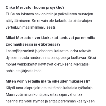
Onko Mercator huono projektio?
Ei. Se on loistava navigointiin ja paikallisten muotojen
säilyttämiseen. Se ei vain ole tarkoitettu pinta-alojen
vertailuun maailmanlaajuisesti.
Miksi Mercator-verkkokartat tuntuvat paremmilta
zoomauksessa ja etiketeissä?
Laattojärjestelmä ja johdonmukaiset muodot tekevät
dynaamisesta renderöinnistä nopeaa ja luettavaa. Siksi
monet verkkokartat käyttävät oletuksena Mercator-
pohjaista järjestelmää.
Miten voin vertailla maita oikeudenmukaisesti?
Käytä tasa-alaprojektiota tai tämän kaltaisia työkaluja.
Maan vetäminen kohti päiväntasaajaa vähentää
näennäistä vääristymää ja antaa paremman käsityksen