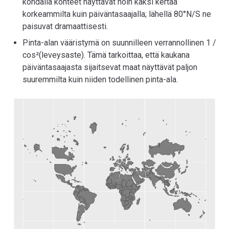
kohdalla kohteet näyttävät noin kaksi kertaa
korkeammilta kuin päiväntasaajalla; lähellä 80°N/S ne
paisuvat dramaattisesti.
Pinta-alan vääristymä on suunnilleen verrannollinen 1 /
cos²(leveysaste). Tämä tarkoittaa, että kaukana
päiväntasaajasta sijaitsevat maat näyttävät paljon
suuremmilta kuin niiden todellinen pinta-ala.