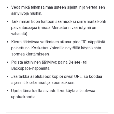
Vedä mikä tahansa maa uuteen sijaintiin ja vertaa sen
ääriviivoja muihin.
Tarkimman koon tunteen saamiseksi siirrä maita kohti
päiväntasaajaa (missä Mercatorin vääristymä on
vähäistä).
Kierrä ääriviivaa vetämisen aikana: pidä "R"-näppäintä
painettuna. Kosketus-/pienillä näytöillä käytä kahta
sormea kiertämiseen.
Poista aktiivinen ääriviiva: paina Delete- tai
Backspace-näppäintä.
Jaa tarkka asetuksesi: kopioi sivun URL; se koodaa
sijainnit, kiertämiset ja zoomauksen.
Upota tämä kartta sivustollesi: käytä alla olevaa
upotuskoodia.