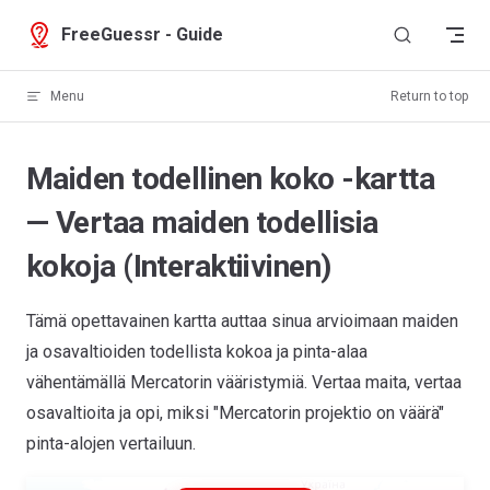
Skip to content
FreeGuessr - Guide
Menu
Return to top
Maiden todellinen koko -kartta
— Vertaa maiden todellisia
kokoja (Interaktiivinen)
Tämä opettavainen kartta auttaa sinua arvioimaan maiden
ja osavaltioiden todellista kokoa ja pinta-alaa
vähentämällä Mercatorin vääristymiä. Vertaa maita, vertaa
osavaltioita ja opi, miksi "Mercatorin projektio on väärä"
pinta-alojen vertailuun.