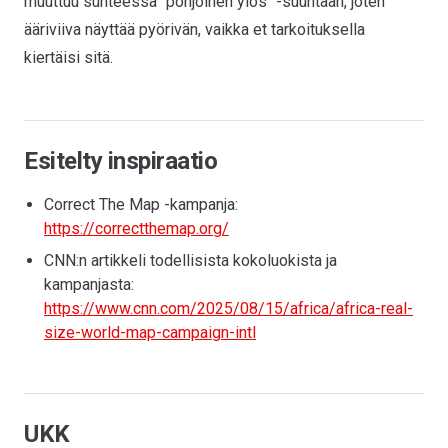
muuttuu suhteessa "pohjoinen ylös" -suuntaan, joten
ääriviiva näyttää pyörivän, vaikka et tarkoituksella
kiertäisi sitä.
Esitelty inspiraatio
Correct The Map -kampanja:
https://correctthemap.org/
CNN:n artikkeli todellisista kokoluokista ja
kampanjasta:
https://www.cnn.com/2025/08/15/africa/africa-real-
size-world-map-campaign-intl
UKK