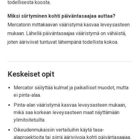
todellisesta koosta.
Miksi siirtyminen kohti päiväntasaajaa auttaa?
Mercatorin mittakaavan vääristymä kasvaa leveysasteen
mukaan. Lähellä päiväntasaajaa vääristymä on vähäistä,
joten ääriviivat tuntuvat lähempänä todellista kokoa.
Keskeiset opit
Mercator säilyttää kulmat ja paikalliset muodot, mutta
ei pinta-alaa.
Pinta-alan vääristymä kasvaa leveysasteen mukaan,
mikä saa korkean leveysasteen maat näyttämään
ylimitoitetuilta.
Oikeudenmukaisiin vertailuihin käytä tasa-
alaprojektioita tai siirrä ääriviivoja kohti päiväntasaajaa.