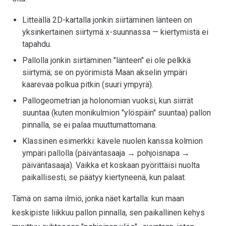
Litteällä 2D-kartalla jonkin siirtäminen länteen on
yksinkertainen siirtymä x-suunnassa — kiertymistä ei
tapahdu.
Pallolla jonkin siirtäminen "länteen" ei ole pelkkä
siirtymä; se on pyörimistä Maan akselin ympäri
kaarevaa polkua pitkin (suuri ympyrä).
Pallogeometrian ja holonomian vuoksi, kun siirrät
suuntaa (kuten monikulmion "ylöspäin" suuntaa) pallon
pinnalla, se ei palaa muuttumattomana.
Klassinen esimerkki: kävele nuolen kanssa kolmion
ympäri pallolla (päiväntasaaja → pohjoisnapa →
päiväntasaaja). Vaikka et koskaan pyörittäisi nuolta
paikallisesti, se päätyy kiertyneenä, kun palaat.
Tämä on sama ilmiö, jonka näet kartalla: kun maan
keskipiste liikkuu pallon pinnalla, sen paikallinen kehys