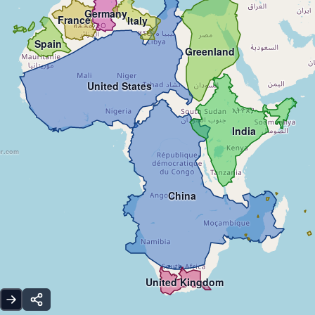
Germany
France
Italy
Spain
Greenland
United States
India
sr.com
China
United Kingdom