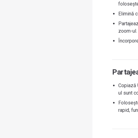
folosește
Elimină c
Partajeaz
zoom-ul.
Încorpore
Partajea
Copiază U
ul sunt co
Folosește
rapid, fu