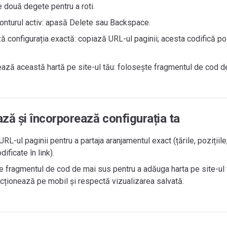
 două degete pentru a roti.
onturul activ: apasă Delete sau Backspace.
ă configurația exactă: copiază URL-ul paginii; acesta codifică poziț
ază această hartă pe site-ul tău: folosește fragmentul de cod d
ză și încorporează configurația ta
RL-ul paginii pentru a partaja aranjamentul exact (țările, pozițiile
dificate în link).
 fragmentul de cod de mai sus pentru a adăuga harta pe site-ul 
ncționează pe mobil și respectă vizualizarea salvată.