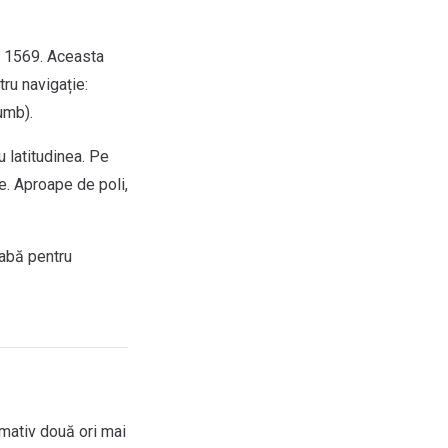
n 1569. Aceasta
ru navigație:
rumb).
u latitudinea. Pe
te. Aproape de poli,
labă pentru
imativ două ori mai