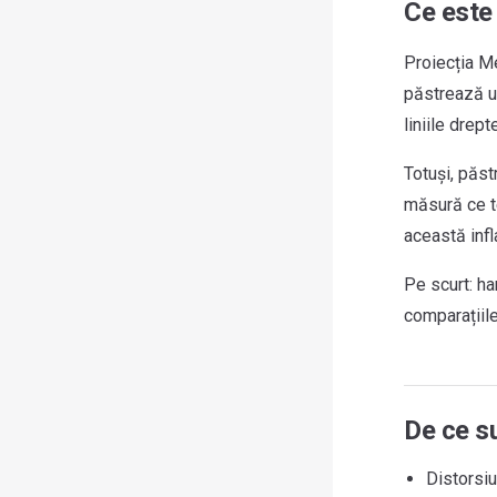
Ce este
Proiecția Me
păstrează un
liniile drep
Totuși, păst
măsură ce te
această infl
Pe scurt: ha
comparațiile
De ce s
Distorsiu