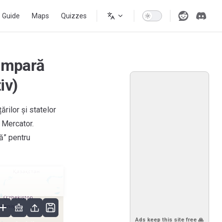
s Guide
Maps
Quizzes
Compară
iv)
rilor și statelor
i Mercator.
ă” pentru
Ads keep this site free 🙏