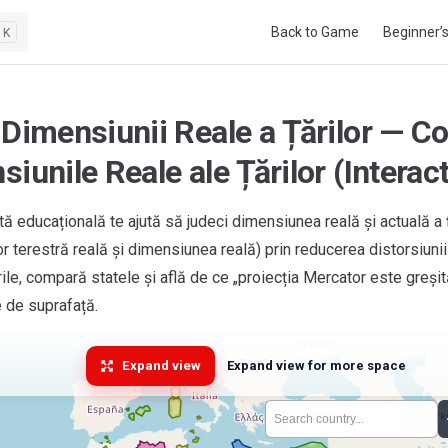
Main Navigation
Back to Game
Beginner’
K
 Dimensiunii Reale a Țărilor — 
iunile Reale ale Țărilor (Interact
ă educațională te ajută să judeci dimensiunea reală și actuală a ță
or terestră reală și dimensiunea reală) prin reducerea distorsiuni
le, compară statele și află de ce „proiecția Mercator este greșit
 de suprafață.
Expand view
Expand view for more space