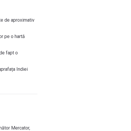
ste de aproximativ
or pe o hartă
de fapt o
uprafața Indiei
nător Mercator,