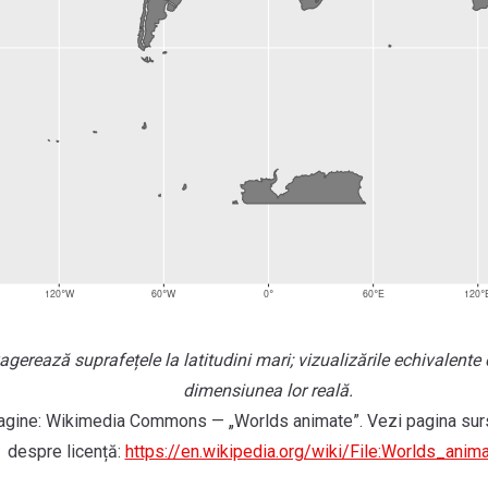
gerează suprafețele la latitudini mari; vizualizările echivalente
dimensiunea lor reală.
agine: Wikimedia Commons — „Worlds animate”. Vezi pagina surs
despre licență:
https://en.wikipedia.org/wiki/File:Worlds_anima