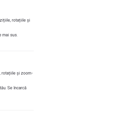
iile, rotațiile și
e mai sus.
, rotațiile și zoom-
tău. Se încarcă