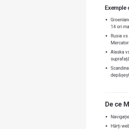
Exemple 
Groenland
14 ori ma
Rusia vs.
Mercator
Alaska vs
suprafaț
Scandinav
depășeșt
De ce M
Navigație
Hărți web