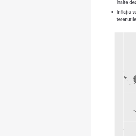
înalte de
Inflația 
terenuril