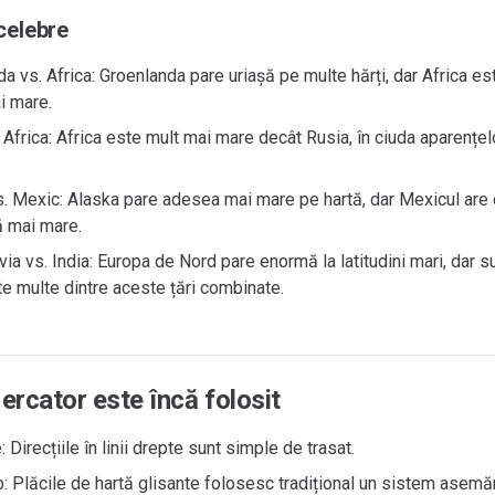
celebre
a vs. Africa: Groenlanda pare uriașă pe multe hărți, dar Africa e
i mare.
 Africa: Africa este mult mai mare decât Rusia, în ciuda aparențel
.
. Mexic: Alaska pare adesea mai mare pe hartă, dar Mexicul are 
ă mai mare.
ia vs. India: Europa de Nord pare enormă la latitudini mari, dar s
e multe dintre aceste țări combinate.
ercator este încă folosit
: Direcțiile în linii drepte sunt simple de trasat.
: Plăcile de hartă glisante folosesc tradițional un sistem asemă