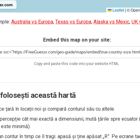
sr.com
Leaflet
|
© OpenS
mple:
Australia vs Europa
,
Texas vs Europa
,
Alaska vs Mexic
,
UK 
Embed this map on your site:
Copy and paste this code into your website HTML.
folosești această hartă
ce țară în locații noi și compară conturul său cu altele.
percepție cât mai exactă a dimensiunii, mută țările spre ecuator
 este minimă).
n contur în timp ce îl tragi: apasă și ține apăsat „R”. Pe ecrane ta