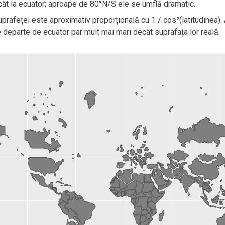
cât la ecuator; aproape de 80°N/S ele se umflă dramatic.
suprafeței este aproximativ proporțională cu 1 / cos²(latitudinea
e departe de ecuator par mult mai mari decât suprafața lor reală.