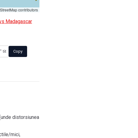
treetMap contributors
vs Madagascar
Copy
 (unde distorsiunea
ctile/mici,