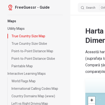
FreeGuessr - Guide
Search
Skip to content
Sidebar Navigation
Maps
Harta
Utility Maps
True Country Size Map
Dimens
True Country Size Globe
Point‑to‑Point Distance Map
Această hart
(suprafața l
Point‑to‑Point Distance Globe
Compară țări
Paintable Map
comparațiile
Interactive Learning Maps
World Flags Map
International Calling Codes Map
Country Domains Map (www)
FreeGuessr.com
+
Left vs Right Driving Map