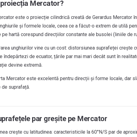
 proiecția Mercator?
rcator este o proiecție cilindrică creată de Gerardus Mercator î
ghiurile și formele locale, ceea ce a făcut-o extrem de utilă pent
te pe hartă corespund direcțiilor constante ale busolei (liniile de 
rarea unghiurilor vine cu un cost: distorsiunea suprafeței crește c
 îndepărtezi de ecuator, țările par mai mari decât sunt în realita
ație devine extremă.
rta Mercator este excelentă pentru direcții și forme locale, dar s
 de suprafață.
uprafețele par greșite pe Mercator
nea crește cu latitudinea: caracteristicile la 60°N/S par de aprox