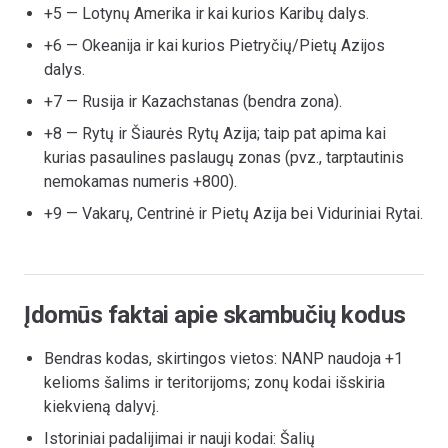
+5 — Lotynų Amerika ir kai kurios Karibų dalys.
+6 — Okeanija ir kai kurios Pietryčių/Pietų Azijos
dalys.
+7 — Rusija ir Kazachstanas (bendra zona).
+8 — Rytų ir Šiaurės Rytų Azija; taip pat apima kai
kurias pasaulines paslaugų zonas (pvz., tarptautinis
nemokamas numeris +800).
+9 — Vakarų, Centrinė ir Pietų Azija bei Viduriniai Rytai.
Įdomūs faktai apie skambučių kodus
Bendras kodas, skirtingos vietos: NANP naudoja +1
kelioms šalims ir teritorijoms; zonų kodai išskiria
kiekvieną dalyvį.
Istoriniai padalijimai ir nauji kodai: Šalių