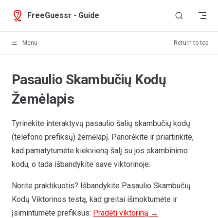
Skip to content
FreeGuessr - Guide
Menu
Return to top
Pasaulio Skambučių Kodų
Žemėlapis
Tyrinėkite interaktyvų pasaulio šalių skambučių kodų
(telefono prefiksų) žemėlapį. Panorėkite ir priartinkite,
kad pamatytumėte kiekvieną šalį su jos skambinimo
kodu, o tada išbandykite save viktorinoje.
Norite praktikuotis? Išbandykite Pasaulio Skambučių
Greenland
Kodų Viktorinos testą, kad greitai išmoktumėte ir
+299
įsimintumėte prefiksus:
Pradėti viktoriną →