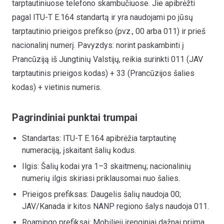
tarptautiniuose telefono skambučiuose. Jie apibrėžti
pagal ITU-T E.164 standartą ir yra naudojami po jūsų
tarptautinio prieigos prefikso (pvz., 00 arba 011) ir prieš
nacionalinį numerį. Pavyzdys: norint paskambinti į
Prancūziją iš Jungtinių Valstijų, reikia surinkti 011 (JAV
tarptautinis prieigos kodas) + 33 (Prancūzijos šalies
kodas) + vietinis numeris.
Pagrindiniai punktai trumpai
Standartas: ITU-T E.164 apibrėžia tarptautinę
numeraciją, įskaitant šalių kodus.
Ilgis: Šalių kodai yra 1–3 skaitmenų; nacionalinių
numerių ilgis skiriasi priklausomai nuo šalies.
Prieigos prefiksas: Daugelis šalių naudoja 00;
JAV/Kanada ir kitos NANP regiono šalys naudoja 011.
Roamingo prefiksai: Mobilieji įrenginiai dažnai priima