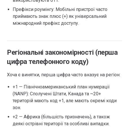
використовують 011.
Префікси роумінгу: Мобільні пристрої часто
приймають знак плюс (+) як універсальний
міжнародний префікс доступу.
Регіональні закономірності (перша
цифра телефонного коду)
Хоча є винятки, перша цифра часто вказує на регіон:
+1 — Північноамериканський план нумерації
(NANP): Сполучені Штати, Канада та ~20+
територій мають код +1, але мають окремі коди
зон.
+2 — Африка (більшість призначень), а також
деякі острівні території та особливі випадки.