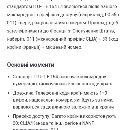
стандартом ITU-T E.164 і з'являються після вашого
міжнародного префікса доступу (наприклад, 00 або
011) і перед національним номером. Приклад: щоб
зателефонувати до Франції зі Сполучених Штатів,
наберіть 011 (міжнародний префікс США) + 33 (код
країни Франції) + місцевий номер.
Основні моменти
Стандарт: ITU-T E.164 визначає міжнародну
нумерацію, включаючи телефонні коди країн.
Довжина: Телефонні коди країн мають 1–3
цифри; національні номери, які йдуть за ними,
варіюються за довжиною залежно від країни.
Префікс доступу: Багато країн використовують
00; США/Канада та інші регіони NANP