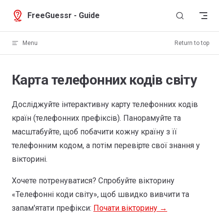
Skip to content
FreeGuessr - Guide
Menu
Return to top
Карта телефонних кодів світу
Досліджуйте інтерактивну карту телефонних кодів
країн (телефонних префіксів). Панорамуйте та
масштабуйте, щоб побачити кожну країну з її
телефонним кодом, а потім перевірте свої знання у
вікторині.
Хочете потренуватися? Спробуйте вікторину
Greenland
«Телефонні коди світу», щоб швидко вивчити та
+299
запам'ятати префікси:
Почати вікторину →