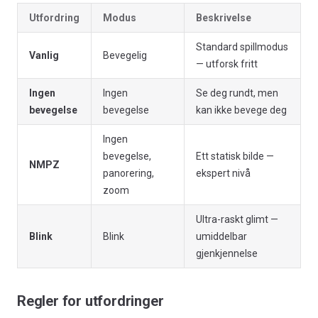
Utfordring
Modus
Beskrivelse
Standard spillmodus
Vanlig
Bevegelig
— utforsk fritt
Ingen
Ingen
Se deg rundt, men
bevegelse
bevegelse
kan ikke bevege deg
Ingen
bevegelse,
Ett statisk bilde —
NMPZ
panorering,
ekspert nivå
zoom
Ultra-raskt glimt —
Blink
Blink
umiddelbar
gjenkjennelse
Regler for utfordringer