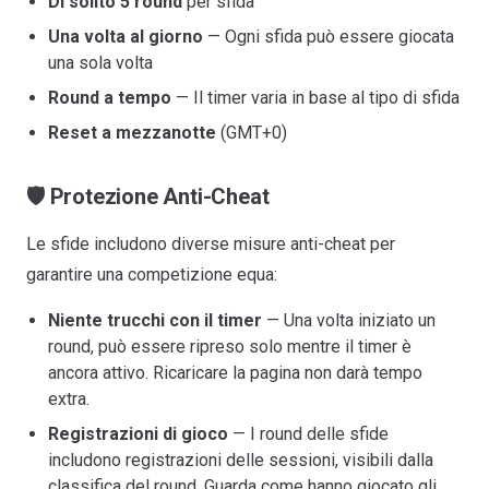
Di solito 5 round
per sfida
Una volta al giorno
— Ogni sfida può essere giocata
una sola volta
Round a tempo
— Il timer varia in base al tipo di sfida
Reset a mezzanotte
(GMT+0)
🛡️ Protezione Anti-Cheat
Le sfide includono diverse misure anti-cheat per
garantire una competizione equa:
Niente trucchi con il timer
— Una volta iniziato un
round, può essere ripreso solo mentre il timer è
ancora attivo. Ricaricare la pagina non darà tempo
extra.
Registrazioni di gioco
— I round delle sfide
includono registrazioni delle sessioni, visibili dalla
classifica del round. Guarda come hanno giocato gli