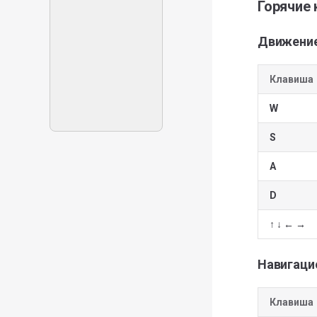
Горячие
Движени
Клавиша
W
S
A
D
↑ ↓ ← →
Навигаци
Клавиша