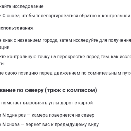
айте исследование
е
C
снова, чтобы телепортироваться обратно к контрольной
спользования
:
е знак с названием города, затем исследуйте для получени
ации
ите контрольную точку на перекрестке перед тем, как исс
ты
те свою позицию перед движением по сомнительным пут
ание по северу (трюк с компасом)
помогает выровнять углы дорог с картой:
е
N
один раз — камера повернется на север
е
N
снова — вернет вас к предыдущему виду