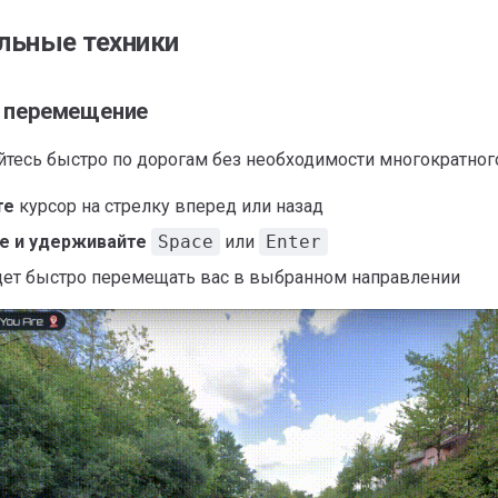
льные техники
 перемещение
тесь быстро по дорогам без необходимости многократного
те
курсор на стрелку вперед или назад
е и удерживайте
Space
или
Enter
дет быстро перемещать вас в выбранном направлении