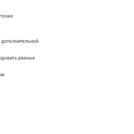
 точке
я дополнительной
ледовать разные
ям