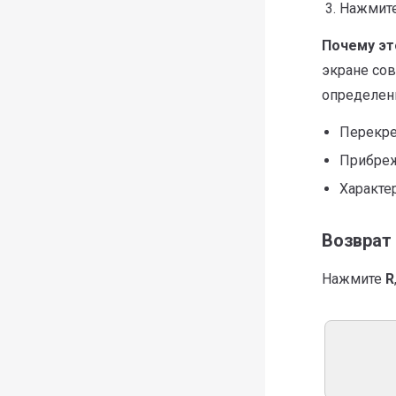
Нажмит
Почему эт
экране сов
определени
Перекре
Прибре
Характе
Возврат 
Нажмите
R