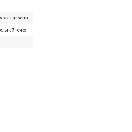
я угла дороги)
рольной точке