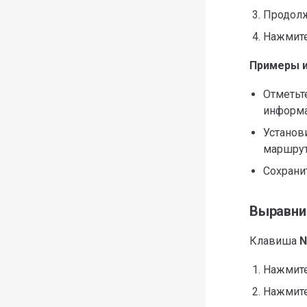
Продолж
Нажмит
Примеры и
Отметьт
информ
Установ
маршру
Сохрани
Выравнив
Клавиша
N
Нажмит
Нажмит