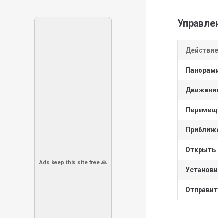
Управле
Действие
Панорами
Движение
Перемеще
Приближ
Открыть 
Ads keep this site free 🙏
Установи
Отправит