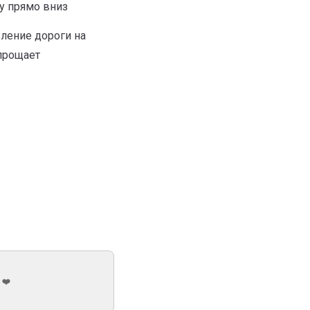
у прямо вниз
вление дороги на
упрощает
 ❤️