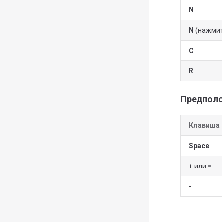
N
N
(нажмит
C
R
Предпол
Клавиша
Space
+
или
=
-