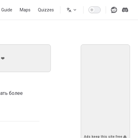
s Guide
Maps
Quizzes
 ❤️
ать более
Ads keep this site free 🙏