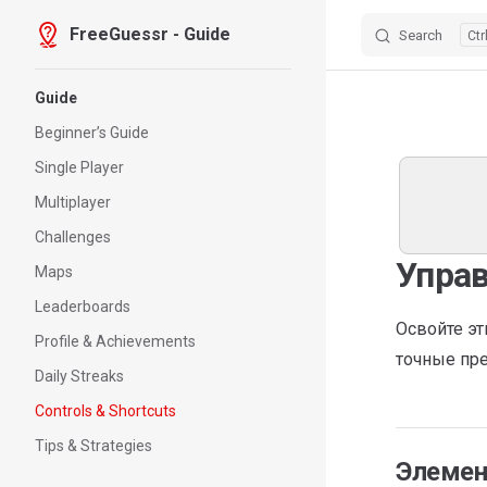
FreeGuessr - Guide
Search
Skip to content
Sidebar Navigation
Guide
Beginner’s Guide
Single Player
Multiplayer
Challenges
Управ
Maps
Leaderboards
Освойте эт
Profile & Achievements
точные пре
Daily Streaks
Controls & Shortcuts
Tips & Strategies
Элемен