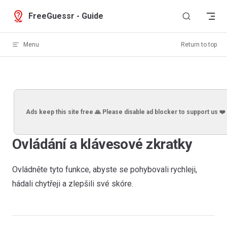
Skip to content
FreeGuessr - Guide
Menu
Return to top
Ads keep this site free 🙏 Please disable ad blocker to support us ❤️
Ovládání a klávesové zkratky
Ovládněte tyto funkce, abyste se pohybovali rychleji,
hádali chytřeji a zlepšili své skóre.