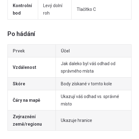
Kontrolní
Levý dolní
Tlačítko C
bod
roh
Po hádání
Prvek
Účel
Jak daleko byl váš odhad od
Vzdálenost
správného místa
Skóre
Body získané v tomto kole
Ukazují váš odhad vs. správné
Čáry na mapě
místo
Zvýraznění
Ukazuje hranice
země/regionu