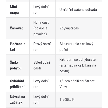
Mini
Levý dolní
Umístění vašeho odhadu
mapa
roh
Horní část
Časovač
(pokud je
Zbývající čas
povolen)
Počítadlo
Pravý horní
Aktuální kolo / celkový
kol
roh
počet
Kliknutím se pohybujete
Šipky
Střed dolní
(alternativa ke klikání na
pohybu
části
cestu)
Ovládání
Levý dolní
+/- pro přiblížení Street
přiblížení
roh
View
Návrat na
Levý dolní
Tlačítko R
začátek
roh