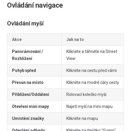
Ovládání navigace
Ovládání myší
Akce
Jak na to
Panorámování /
Klikněte a táhněte na Street
Rozhlížení
View
Pohyb vpřed
Klikněte na cestu před vámi
Přesun na místo
Klikněte na modré čáry cesty
Přiblížení/Oddálení
Rolovací kolečko myši
Otevření mini mapy
Najetí myší na mini mapu
Umístění značky
Klikněte na mapu
Odeslání odhadu
Klikněte na tlačítko "Guess"