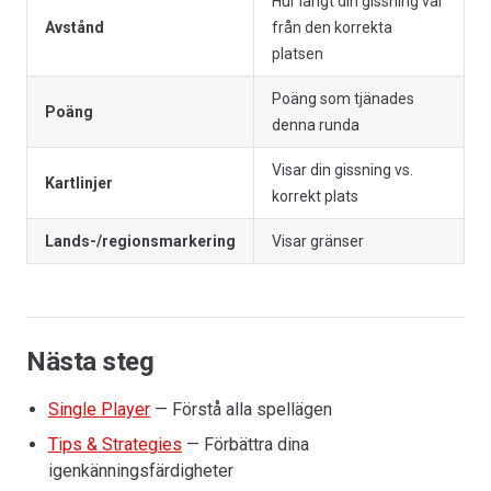
Hur långt din gissning var
Avstånd
från den korrekta
platsen
Poäng som tjänades
Poäng
denna runda
Visar din gissning vs.
Kartlinjer
korrekt plats
Lands-/regionsmarkering
Visar gränser
Nästa steg
Single Player
— Förstå alla spellägen
Tips & Strategies
— Förbättra dina
igenkänningsfärdigheter