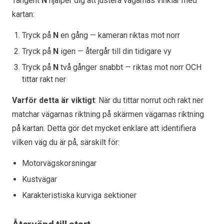
Tangent
N
hjälper dig att justera vägarnas vinklar med
kartan:
Tryck på
N
en gång — kameran riktas mot norr
Tryck på
N
igen — återgår till din tidigare vy
Tryck på
N
två gånger snabbt — riktas mot norr OCH
tittar rakt ner
Varför detta är viktigt
: När du tittar norrut och rakt ner
matchar vägarnas riktning på skärmen vägarnas riktning
på kartan. Detta gör det mycket enklare att identifiera
vilken väg du är på, särskilt för:
Motorvägskorsningar
Kustvägar
Karakteristiska kurviga sektioner