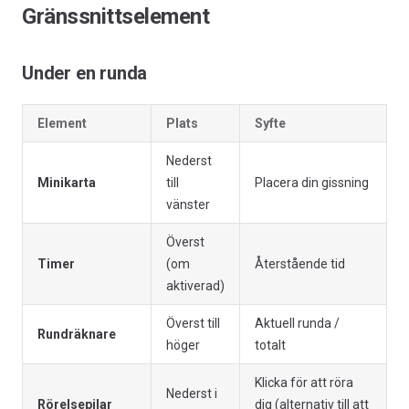
Gränssnittselement
Under en runda
Element
Plats
Syfte
Nederst
Minikarta
till
Placera din gissning
vänster
Överst
Timer
(om
Återstående tid
aktiverad)
Överst till
Aktuell runda /
Rundräknare
höger
totalt
Klicka för att röra
Nederst i
Rörelsepilar
dig (alternativ till att