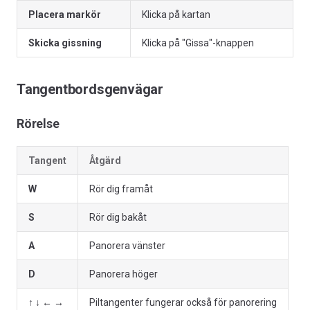
Placera markör
Klicka på kartan
Skicka gissning
Klicka på "Gissa"-knappen
Tangentbordsgenvägar
Rörelse
Tangent
Åtgärd
W
Rör dig framåt
S
Rör dig bakåt
A
Panorera vänster
D
Panorera höger
↑ ↓ ← →
Piltangenter fungerar också för panorering