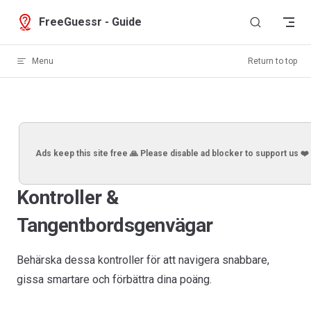
Skip to content
FreeGuessr - Guide
Menu
Return to top
Ads keep this site free 🙏 Please disable ad blocker to support us ❤️
Kontroller &
Tangentbordsgenvägar
Behärska dessa kontroller för att navigera snabbare,
gissa smartare och förbättra dina poäng.