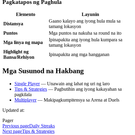
Pagkatapos ng Paghula
Elemento
Layunin
Gaano kalayo ang iyong hula mula sa
Distansya
tamang lokasyon
Puntos
Mga puntos na nakuha sa round na ito
Ipinapakita ang iyong hula kumpara sa
Mga linya ng mapa
tamang lokasyon
Highlight ng
Ipinapakita ang mga hangganan
Bansa/Rehiyon
Mga Susunod na Hakbang
Single Player
— Unawain ang lahat ng uri ng laro
Tips & Strategies
— Pagbutihin ang iyong kakayahan sa
pagkilala
Multiplayer
— Makipagkumpitensya sa Arena at Duels
Updated at:
Pager
Previous page
Daily Streaks
Next page
Tips & Strategies