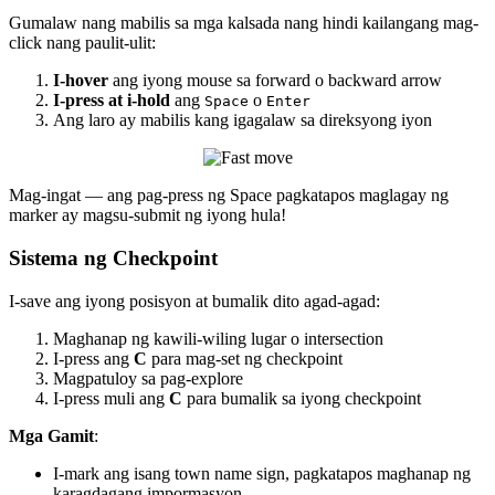
Gumalaw nang mabilis sa mga kalsada nang hindi kailangang mag-
click nang paulit-ulit:
I-hover
ang iyong mouse sa forward o backward arrow
I-press at i-hold
ang
o
Space
Enter
Ang laro ay mabilis kang igagalaw sa direksyong iyon
Mag-ingat — ang pag-press ng Space pagkatapos maglagay ng
marker ay magsu-submit ng iyong hula!
Sistema ng Checkpoint
I-save ang iyong posisyon at bumalik dito agad-agad:
Maghanap ng kawili-wiling lugar o intersection
I-press ang
C
para mag-set ng checkpoint
Magpatuloy sa pag-explore
I-press muli ang
C
para bumalik sa iyong checkpoint
Mga Gamit
:
I-mark ang isang town name sign, pagkatapos maghanap ng
karagdagang impormasyon