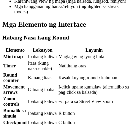
Karaniwang view ng mapa (mga kalsada, lungsod, rehiyon)
Mga hangganan ng bansa/rehiyon (highlighted sa streak
modes)
Mga Elemento ng Interface
Habang Nasa Isang Round
Elemento
Lokasyon
Layunin
Mini map
Ibabang kaliwa
Maglagay ng iyong hula
Itaas (kung
Timer
Natitirang oras
naka-enable)
Round
Kanang itaas
Kasalukuyang round / kabuuan
counter
Movement
I-click upang gumalaw (alternatibo sa
Gitnang ibaba
arrows
pag-click sa kalsada)
Zoom
Ibabang kaliwa
+/- para sa Street View zoom
controls
Bumalik sa
Ibabang kaliwa
R button
simula
Checkpoint
Ibabang kaliwa
C button