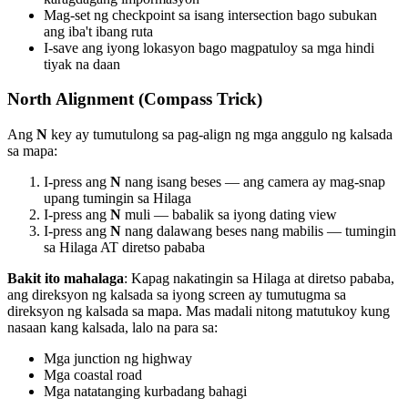
Mag-set ng checkpoint sa isang intersection bago subukan
ang iba't ibang ruta
I-save ang iyong lokasyon bago magpatuloy sa mga hindi
tiyak na daan
North Alignment (Compass Trick)
Ang
N
key ay tumutulong sa pag-align ng mga anggulo ng kalsada
sa mapa:
I-press ang
N
nang isang beses — ang camera ay mag-snap
upang tumingin sa Hilaga
I-press ang
N
muli — babalik sa iyong dating view
I-press ang
N
nang dalawang beses nang mabilis — tumingin
sa Hilaga AT diretso pababa
Bakit ito mahalaga
: Kapag nakatingin sa Hilaga at diretso pababa,
ang direksyon ng kalsada sa iyong screen ay tumutugma sa
direksyon ng kalsada sa mapa. Mas madali nitong matutukoy kung
nasaan kang kalsada, lalo na para sa:
Mga junction ng highway
Mga coastal road
Mga natatanging kurbadang bahagi