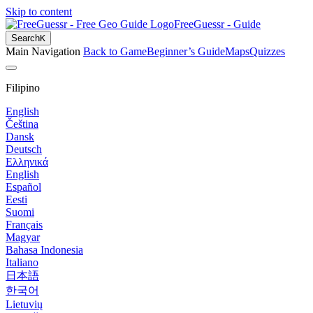
Skip to content
FreeGuessr - Guide
Search
K
Main Navigation
Back to Game
Beginner’s Guide
Maps
Quizzes
Filipino
English
Čeština
Dansk
Deutsch
Ελληνικά
English
Español
Eesti
Suomi
Français
Magyar
Bahasa Indonesia
Italiano
日本語
한국어
Lietuvių