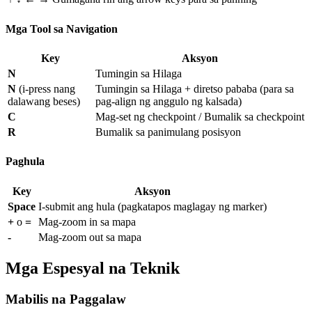
Mga Tool sa Navigation
Key
Aksyon
N
Tumingin sa Hilaga
N
(i-press nang
Tumingin sa Hilaga + diretso pababa (para sa
dalawang beses)
pag-align ng anggulo ng kalsada)
C
Mag-set ng checkpoint / Bumalik sa checkpoint
R
Bumalik sa panimulang posisyon
Paghula
Key
Aksyon
Space
I-submit ang hula (pagkatapos maglagay ng marker)
+
o
=
Mag-zoom in sa mapa
-
Mag-zoom out sa mapa
Mga Espesyal na Teknik
Mabilis na Paggalaw