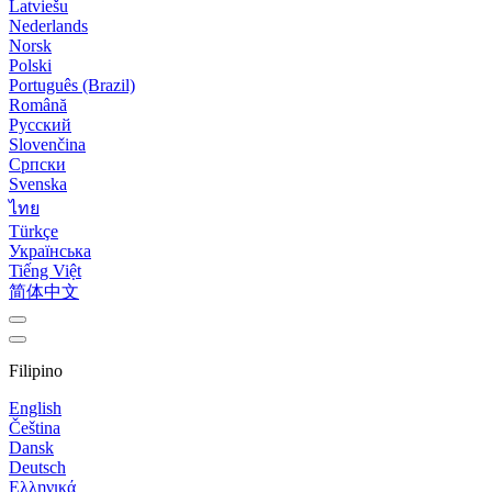
Latviešu
Nederlands
Norsk
Polski
Português (Brazil)
Română
Русский
Slovenčina
Српски
Svenska
ไทย
Türkçe
Українська
Tiếng Việt
简体中文
Filipino
English
Čeština
Dansk
Deutsch
Ελληνικά