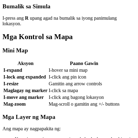
Bumalik sa Simula
I-press ang
R
upang agad na bumalik sa iyong panimulang
lokasyon.
Mga Kontrol sa Mapa
Mini Map
Aksyon
Paano Gawin
I-expand
I-hover sa mini map
I-lock ang expanded
I-click ang pin icon
I-resize
Gamitin ang arrow controls
Maglagay ng marker
I-click sa mapa
I-move ang marker
I-click ang bagong lokasyon
Mag-zoom
Mag-scroll o gamitin ang +/- buttons
Mga Layer ng Mapa
Ang mapa ay nagpapakita ng: