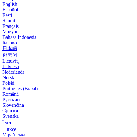
English
Español
Eesti
Suomi
Français
Magyar
Bahasa Indonesia
Italiano
日本語
한국어
Lietuvių
Latviešu
Nederlands
Norsk
Polski
Português (Brazil)
Română
Русский
Slovenčina
Српски
Svenska
ไทย
Türkçe
Українська