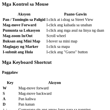
Mga Kontrol sa Mouse
Aksyon
Paano Gawin
Pan / Tumingin sa Paligid
I-click at i-drag sa Street View
Mag-move Forward
I-click ang kalsada sa unahan
Pumunta sa Lokasyon
I-click ang mga asul na linya ng daan
Mag-zoom In/Out
Scroll wheel
Buksan ang Mini Map
I-hover sa mini map
Maglagay ng Marker
I-click sa mapa
I-submit ang Hula
I-click ang "Guess" button
Mga Keyboard Shortcut
Paggalaw
Key
Aksyon
W
Mag-move forward
S
Mag-move backward
A
Pan kaliwa
D
Pan kanan
↑ ↓ ← →
Gumagana rin ang arrow keys para sa panning