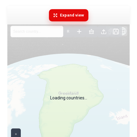
Expand view
R
Loading countries…
＋