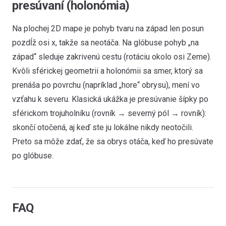
presúvaní (holonómia)
Na plochej 2D mape je pohyb tvaru na západ len posun
pozdĺž osi x, takže sa neotáča. Na glóbuse pohyb „na
západ“ sleduje zakrivenú cestu (rotáciu okolo osi Zeme).
Kvôli sférickej geometrii a holonómii sa smer, ktorý sa
prenáša po povrchu (napríklad „hore“ obrysu), mení vo
vzťahu k severu. Klasická ukážka je presúvanie šípky po
sférickom trojuholníku (rovník → severný pól → rovník):
skončí otočená, aj keď ste ju lokálne nikdy neotočili.
Preto sa môže zdať, že sa obrys otáča, keď ho presúvate
po glóbuse.
FAQ