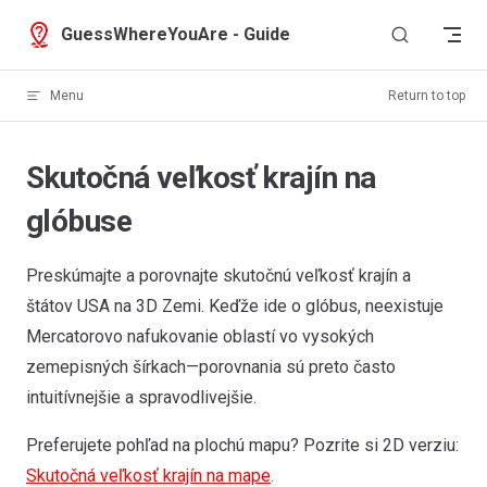
Skip to content
GuessWhereYouAre - Guide
Menu
Return to top
Skutočná veľkosť krajín na
glóbuse
Preskúmajte a porovnajte skutočnú veľkosť krajín a
štátov USA na 3D Zemi. Keďže ide o glóbus, neexistuje
Mercatorovo nafukovanie oblastí vo vysokých
zemepisných šírkach—porovnania sú preto často
intuitívnejšie a spravodlivejšie.
Preferujete pohľad na plochú mapu? Pozrite si 2D verziu:
Skutočná veľkosť krajín na mape
.