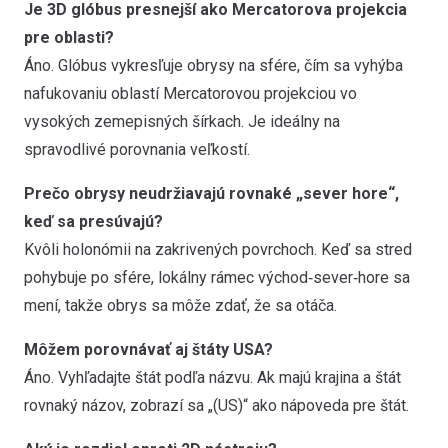
Je 3D glóbus presnejší ako Mercatorova projekcia
pre oblasti?
Áno. Glóbus vykresľuje obrysy na sfére, čím sa vyhýba
nafukovaniu oblastí Mercatorovou projekciou vo
vysokých zemepisných šírkach. Je ideálny na
spravodlivé porovnania veľkostí.
Prečo obrysy neudržiavajú rovnaké „sever hore“,
keď sa presúvajú?
Kvôli holonómii na zakrivených povrchoch. Keď sa stred
pohybuje po sfére, lokálny rámec východ‑sever‑hore sa
mení, takže obrys sa môže zdať, že sa otáča.
Môžem porovnávať aj štáty USA?
Áno. Vyhľadajte štát podľa názvu. Ak majú krajina a štát
rovnaký názov, zobrazí sa „(US)“ ako nápoveda pre štát.