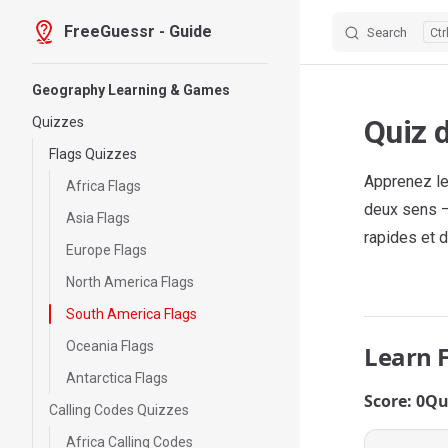
FreeGuessr - Guide
Search
Skip to content
Sidebar Navigation
Geography Learning & Games
Quiz 
Quizzes
Flags Quizzes
Apprenez le
Africa Flags
deux sens —
Asia Flags
rapides et d
Europe Flags
North America Flags
South America Flags
Oceania Flags
Learn 
Antarctica Flags
Score: 0
Qu
Calling Codes Quizzes
Africa Calling Codes