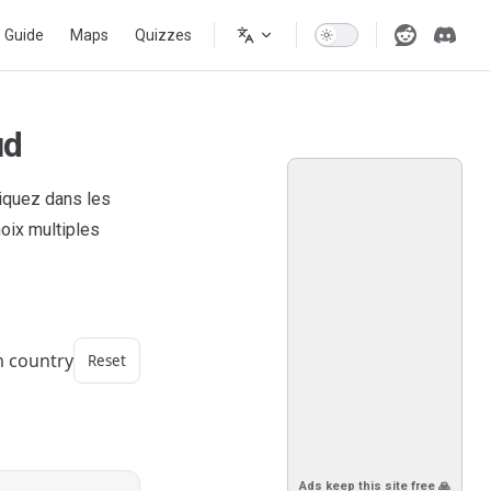
s Guide
Maps
Quizzes
ud
iquez dans les
oix multiples
m country
Reset
Ads keep this site free 🙏