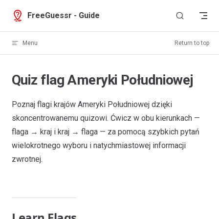
Skip to content
FreeGuessr - Guide
Menu
Return to top
Quiz flag Ameryki Południowej
Poznaj flagi krajów Ameryki Południowej dzięki
skoncentrowanemu quizowi. Ćwicz w obu kierunkach —
flaga → kraj i kraj → flaga — za pomocą szybkich pytań
wielokrotnego wyboru i natychmiastowej informacji
zwrotnej.
Learn Flags