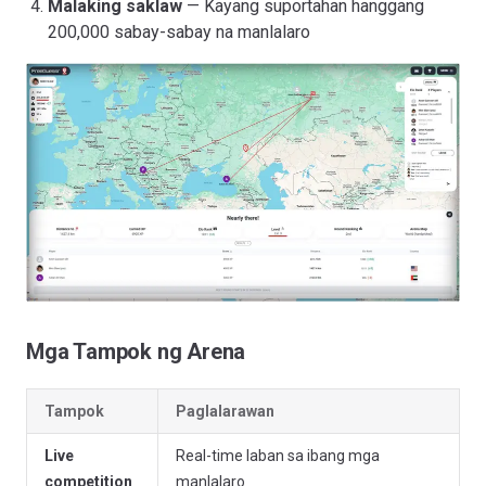
Malaking saklaw
— Kayang suportahan hanggang
200,000 sabay-sabay na manlalaro
Mga Tampok ng Arena
Tampok
Paglalarawan
Live
Real-time laban sa ibang mga
competition
manlalaro