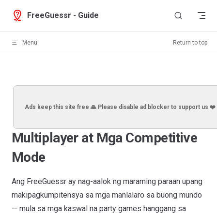
Skip to content
FreeGuessr - Guide
Menu
Return to top
Ads keep this site free 🙏 Please disable ad blocker to support us ❤️
Multiplayer at Mga Competitive
Mode
Ang FreeGuessr ay nag-aalok ng maraming paraan upang
makipagkumpitensya sa mga manlalaro sa buong mundo
— mula sa mga kaswal na party games hanggang sa