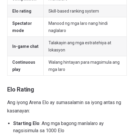
Elo rating
Skill-based ranking system
Spectator
Manood ng mga laro nang hindi
mode
naglalaro
Talakayin ang mga estratehiya at
In-game chat
lokasyon
Continuous
Walang hintayan para magsimula ang
play
mga laro
Elo Rating
Ang iyong Arena Elo ay sumasalamin sa iyong antas ng
kasanayan:
Starting Elo
: Ang mga bagong manlalaro ay
nagsisimula sa 1000 Elo