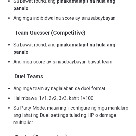
Sa bawat round, ang
pinakamalapit na hula ang
panalo
Ang mga indibidwal na score ay sinusubaybayan
Team Guesser (Competitive)
Sa bawat round, ang
pinakamalapit na hula ang
panalo
Ang mga score ay sinusubaybayan bawat team
Duel Teams
Ang mga team ay naglalaban sa duel format
Halimbawa: 1v1, 2v2, 3v3, kahit 1v100
Sa Party Mode, maaaring i-configure ng mga manlalaro
ang lahat ng Duel settings tulad ng HP o damage
multiplier