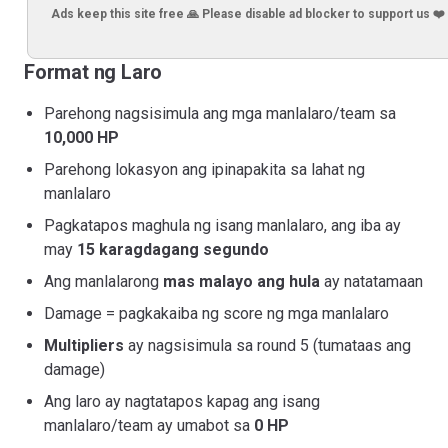
Ads keep this site free 🙏 Please disable ad blocker to support us ❤️
Format ng Laro
Parehong nagsisimula ang mga manlalaro/team sa
10,000 HP
Parehong lokasyon ang ipinapakita sa lahat ng
manlalaro
Pagkatapos maghula ng isang manlalaro, ang iba ay
may
15 karagdagang segundo
Ang manlalarong
mas malayo ang hula
ay natatamaan
Damage = pagkakaiba ng score ng mga manlalaro
Multipliers
ay nagsisimula sa round 5 (tumataas ang
damage)
Ang laro ay nagtatapos kapag ang isang
manlalaro/team ay umabot sa
0 HP