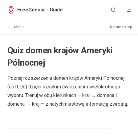
Skip to content
FreeGuessr - Guide
Menu
Return to top
Quiz domen krajów Ameryki
Północnej
Poznaj rozszerzenia domen krajów Ameryki Północnej
(ccTLDs) dzięki szybkim ćwiczeniom wielokrotnego
wyboru. Trenuj w obu kierunkach — kraj → domena i
domena → kraj — z natychmiastową informacją zwrotną.