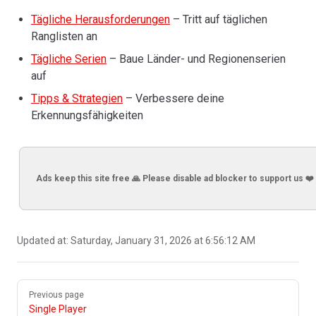
Tägliche Herausforderungen
– Tritt auf täglichen
Ranglisten an
Tägliche Serien
– Baue Länder- und Regionenserien
auf
Tipps & Strategien
– Verbessere deine
Erkennungsfähigkeiten
Ads keep this site free 🙏 Please disable ad blocker to support us ❤️
Updated at:
Saturday, January 31, 2026 at 6:56:12 AM
Pager
Previous page
Single Player