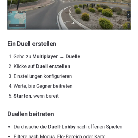
Ein Duell erstellen
Gehe zu
Multiplayer
→
Duelle
Klicke auf
Duell erstellen
Einstellungen konfigurieren
Warte, bis Gegner beitreten
Starten
, wenn bereit
Duellen beitreten
Durchsuche die
Duell-Lobby
nach offenen Spielen
Filtere nach Modus, Elo-Bereich oder Karte