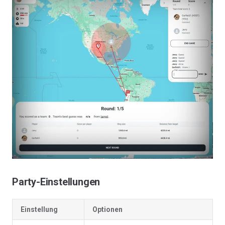
Party-Einstellungen
Einstellung
Optionen