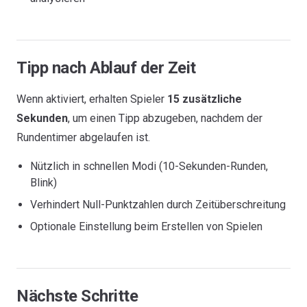
Tipp nach Ablauf der Zeit
Wenn aktiviert, erhalten Spieler
15 zusätzliche
Sekunden
, um einen Tipp abzugeben, nachdem der
Rundentimer abgelaufen ist.
Nützlich in schnellen Modi (10-Sekunden-Runden,
Blink)
Verhindert Null-Punktzahlen durch Zeitüberschreitung
Optionale Einstellung beim Erstellen von Spielen
Nächste Schritte