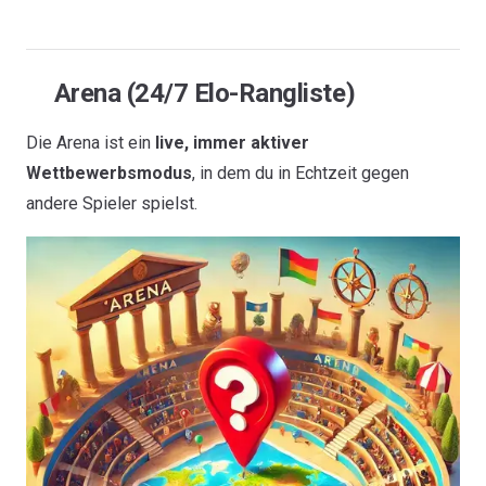
Arena (24/7 Elo-Rangliste)
Die Arena ist ein
live, immer aktiver
Wettbewerbsmodus
, in dem du in Echtzeit gegen
andere Spieler spielst.