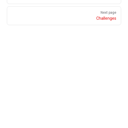
Next page
Challenges