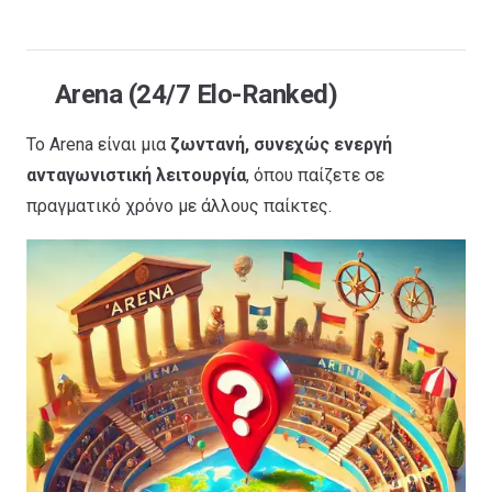
Arena (24/7 Elo-Ranked)
Το Arena είναι μια
ζωντανή, συνεχώς ενεργή
ανταγωνιστική λειτουργία
, όπου παίζετε σε
πραγματικό χρόνο με άλλους παίκτες.