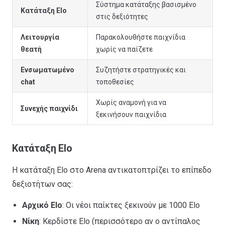
Σύστημα κατάταξης βασισμένο
Κατάταξη Elo
στις δεξιότητες
Λειτουργία
Παρακολουθήστε παιχνίδια
θεατή
χωρίς να παίζετε
Ενσωματωμένο
Συζητήστε στρατηγικές και
chat
τοποθεσίες
Χωρίς αναμονή για να
Συνεχής παιχνίδι
ξεκινήσουν παιχνίδια
Κατάταξη Elo
Η κατάταξη Elo στο Arena αντικατοπτρίζει το επίπεδο
δεξιοτήτων σας:
Αρχικό Elo
: Οι νέοι παίκτες ξεκινούν με 1000 Elo
Νίκη
: Κερδίστε Elo (περισσότερο αν ο αντίπαλος