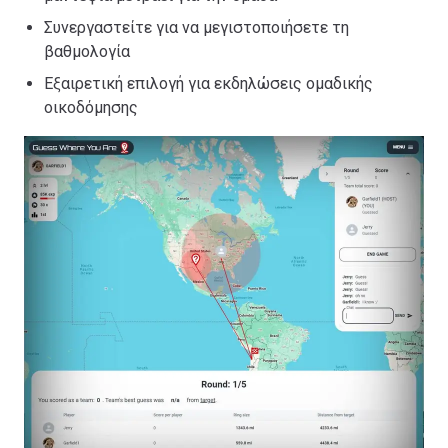
Συνεργαστείτε για να μεγιστοποιήσετε τη
βαθμολογία
Εξαιρετική επιλογή για εκδηλώσεις ομαδικής
οικοδόμησης