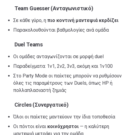
Team Guesser (Ανταγωνιστικό)
Σε κάθε γύρο, η
πιο κοντινή μαντεψιά κερδίζει
Παρακολουθούνται βαθμολογίες ανά ομάδα
Duel Teams
Οι ομάδες ανταγωνίζονται σε μορφή duel
Παραδείγματα: 1v1, 2v2, 3v3, ακόμη και 1v100
Στο Party Mode οι παίκτες μπορούν να ρυθμίσουν
όλες τις παραμέτρους των Duels, όπως HP ή
πολλαπλασιαστή ζημιάς
Circles (Συνεργατικό)
Όλοι οι παίκτες μαντεύουν την ίδια τοποθεσία
Οι πόντοι είναι
κοινόχρηστοι
— η καλύτερη
μαντεψιά μετράει για την ομάδα